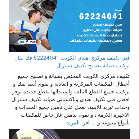
فني تكييف مركزي هندي الكويت 62224041 فك نقل
تركيب صيانة تصليح تكييف سنترال
تكييف مركزي الكويت المختص بصيانة و تصليح جميع
أعطال المكيفات المركزية و العادية و يقوم أيضا بفك و
تركيب جميع القطع التالفة واستبدالها بقطع جديدة نوفر
افضل فني تكييف هندي وباكستاني صيانة تكييف سنترال
وحدات تبريد للابنية، نعمل على تأمين جميع المعدات و
الاجهزة اللازمة ، و نقوم بتأمين غاز خاص للمكيفات
بأنواع متنوعة و ...
اقرأ المزيد