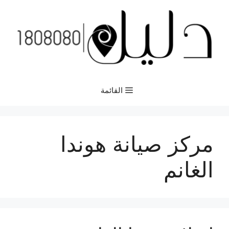
نتقل
لى
لمحتوى
القائمة
مركز صيانة هوندا
الغانم