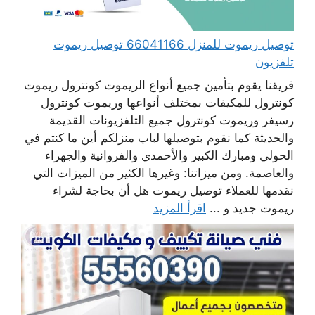
توصيل ريموت للمنزل 66041166 توصيل ريموت
تلفزيون
فريقنا يقوم بتأمين جميع أنواع الريموت كونترول ريموت
كونترول للمكيفات بمختلف أنواعها وريموت كونترول
رسيفر وريموت كونترول جميع التلفزيونات القديمة
والحديثة كما نقوم بتوصيلها لباب منزلكم أين ما كنتم في
الحولي ومبارك الكبير والأحمدي والفروانية والجهراء
والعاصمة. ومن ميزاتنا: وغيرها الكثير من الميزات التي
نقدمها للعملاء توصيل ريموت هل أن بحاجة لشراء
ريموت جديد و ...
اقرأ المزيد