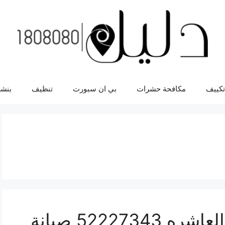
تكييف
مكافحة حشرات
بي ان سبورت
تنظيف
بنشر
تصليح المنيوم المنطقه العاشره 52227343 صيانة