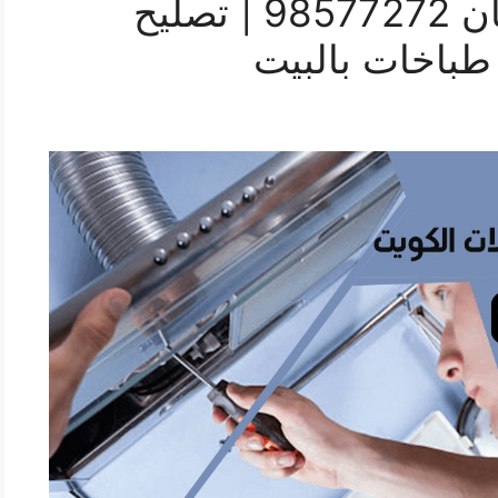
تصليح طباخات ام الهيمان 98577272 | تصليح
طباخات بالبيت