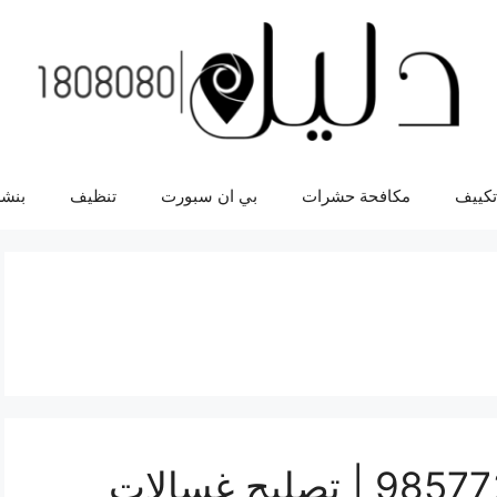
تكييف
مكافحة حشرات
بي ان سبورت
تنظيف
بنشر
تصليح طباخات كبد 98577272 | تصليح غسالات