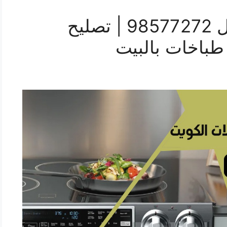
تصليح طباخات الفحيحيل 98577272 | تصليح
طباخات بالبيت