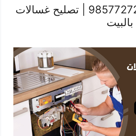
تصليح طباخات الوفرة 98577272 | تصليح غسالات
بالبيت