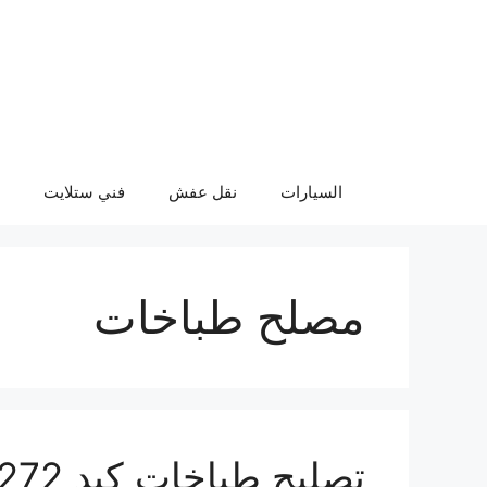
نتقل
لى
لمحتوى
السيارات
نقل عفش
فني ستلايت
مصلح طباخات