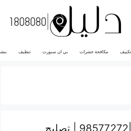
تكييف
مكافحة حشرات
بي ان سبورت
تنظيف
بنشر
تصليح طباخات الكويت |98577272 | تصليح