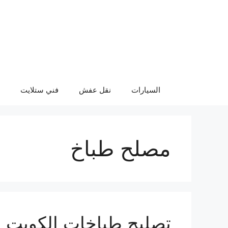
نتقل
لى
لمحتوى
السيارات
نقل عفش
فني ستلايت
مصلح طباخ