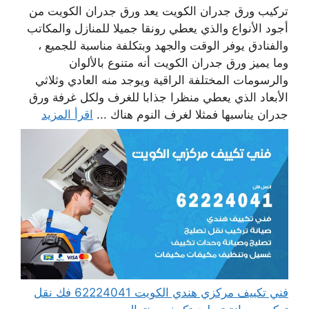
تركيب ورق جدران الكويت يعد ورق جدران الكويت من
أجود الأنواع والذي يعطي رونقا جميلا للمنازل والمكاتب
والفنادق يوفر الوقت والجهد وبتكلفة مناسبة للجميع ،
وما يميز ورق جدران الكويت أنه متنوع بالألوان
والرسومات المختلفة الراقية ويوجد منه العادي وثلاثي
الأبعاد الذي يعطي منظرا جذابا للغرف ولكل غرفة ورق
جدران يناسبها فمثلا لغرف النوم هناك ...
اقرأ المزيد
فني تكييف مركزي هندي الكويت 62224041 فك نقل