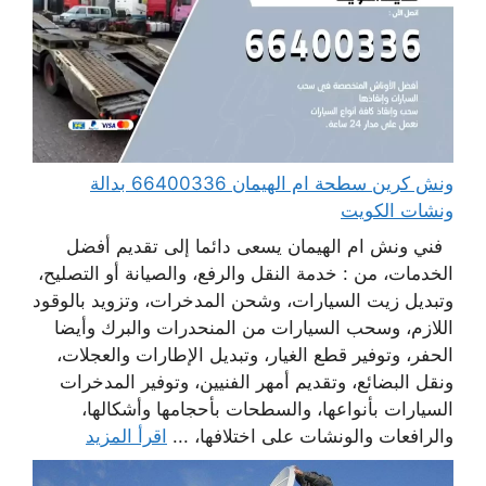
ونش كرين سطحة ام الهيمان 66400336 بدالة
ونشات الكويت
فني ونش ام الهيمان يسعى دائما إلى تقديم أفضل
الخدمات، من : خدمة النقل والرفع، والصيانة أو التصليح،
وتبديل زيت السيارات، وشحن المدخرات، وتزويد بالوقود
اللازم، وسحب السيارات من المنحدرات والبرك وأيضا
الحفر، وتوفير قطع الغيار، وتبديل الإطارات والعجلات،
ونقل البضائع، وتقديم أمهر الفنيين، وتوفير المدخرات
السيارات بأنواعها، والسطحات بأحجامها وأشكالها،
والرافعات والونشات على اختلافها، ...
اقرأ المزيد