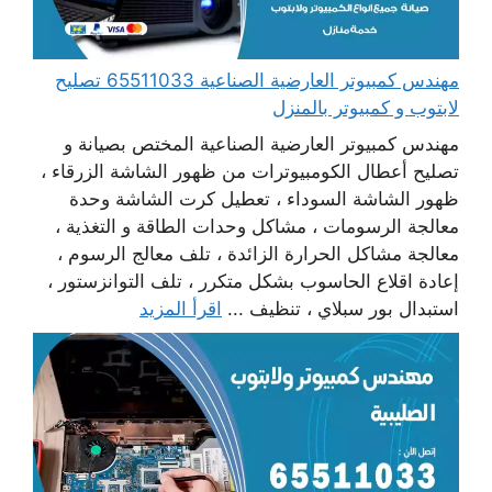
مهندس كمبيوتر العارضية الصناعية 65511033 تصليح
لابتوب و كمبيوتر بالمنزل
مهندس كمبيوتر العارضية الصناعية المختص بصيانة و
تصليح أعطال الكومبيوترات من ظهور الشاشة الزرقاء ،
ظهور الشاشة السوداء ، تعطيل كرت الشاشة وحدة
معالجة الرسومات ، مشاكل وحدات الطاقة و التغذية ،
معالجة مشاكل الحرارة الزائدة ، تلف معالج الرسوم ،
إعادة اقلاع الحاسوب بشكل متكرر ، تلف التوانزستور ،
استبدال بور سبلاي ، تنظيف ...
اقرأ المزيد