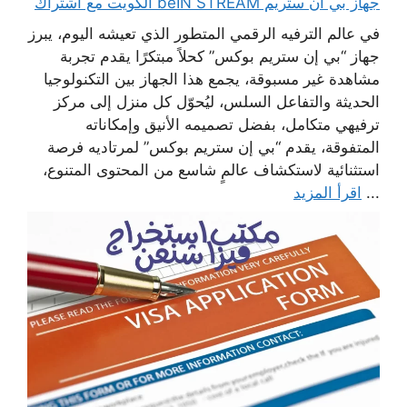
جهاز بي ان ستريم beIN STREAM الكويت مع اشتراك
في عالم الترفيه الرقمي المتطور الذي تعيشه اليوم، يبرز
جهاز “بي إن ستريم بوكس” كحلاً مبتكرًا يقدم تجربة
مشاهدة غير مسبوقة، يجمع هذا الجهاز بين التكنولوجيا
الحديثة والتفاعل السلس، ليُحوّل كل منزل إلى مركز
ترفيهي متكامل، بفضل تصميمه الأنيق وإمكاناته
المتفوقة، يقدم “بي إن ستريم بوكس” لمرتاديه فرصة
استثنائية لاستكشاف عالمٍ شاسع من المحتوى المتنوع،
...
اقرأ المزيد