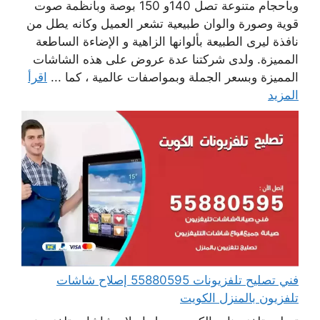
وبأحجام متنوعة تصل 140و 150 بوصة وبأنظمة صوت
قوية وصورة والوان طبيعية تشعر العميل وكانه يطل من
نافذة ليرى الطبيعة بألوانها الزاهية و الإضاءة الساطعة
المميزة. ولدى شركتنا عدة عروض على هذه الشاشات
المميزة وبسعر الجملة وبمواصفات عالمية ، كما ...
اقرأ
المزيد
فني تصليح تلفزيونات 55880595 إصلاح شاشات
تلفزيون بالمنزل الكويت