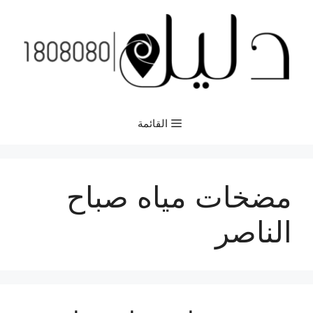
نتقل
لى
لمحتوى
القائمة
مضخات مياه صباح
الناصر