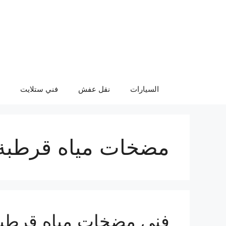
نتقل
لى
لمحتوى
السيارات
نقل عفش
فني ستلايت
مضخات مياه قرطبة