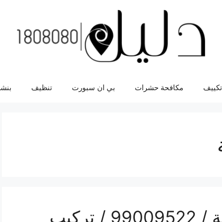
تكييف
مكافحة حشرات
بي ان سبورت
تنظيف
بنشر
فني مضخات مياه قرطبة / 99009522 / تركيب