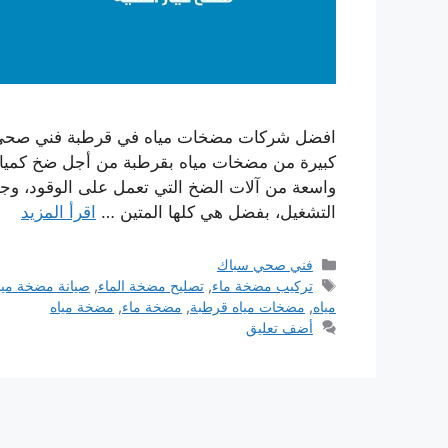
افضل شركات مضخات مياه في قرطبة فني صحي س
كبيرة من مضخات مياه بقرطبة من أجل ضخ كميات كب
واسعة من آلات الضخ التي تعمل على الوقود، وجمي
التشغيل، بفضل هي كلها المتين …
اقرأ المزيد
التصنيفات
فني صحي سباك
الوسوم
تركيب مضخة ماء
,
تصليح مضخة الماء
,
صيانة مضخة ميا
مياه
,
مضخات مياه قرطبة
,
مضخة ماء
,
مضخة مياه
أضف تعليق