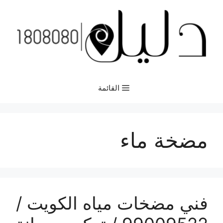
نتقل
لى
لمحتوى
القائمة
مضخة ماء
فني مضخات مياه الكويت /