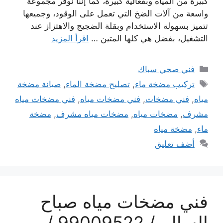
كبيرة من المياه وبفعالية كبيرة، كما إننا نوفر مجموعة
واسعة من آلات الضخ التي تعمل على الوقود، وجميعها
تتميز بسهولة الاستخدام وبقلة الضجيج والاهتزاز عند
التشغيل، بفضل هي كلها المتين …
اقرأ المزيد
التصنيفات
فني صحي سباك
الوسوم
تركيب مضخة ماء
,
تصليح مضخة الماء
,
صيانة مضخة
مياه
,
فني مضخات
,
فني مضخات مياه
,
فني مضخات مياه
مشرف
,
مضخات مياه
,
مضخات مياه مشرف
,
مضخة
ماء
,
مضخة مياه
أضف تعليق
فني مضخات مياه صباح
السالم / 99009522 /