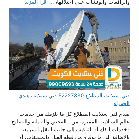
والرافعات والونشات على اختلافها، ...
اقرأ المزيد
فني ستلايت المطلاع 52227330 فني ستلايت هندي
الجهراء
يقدم فني ستلايت المطلاع كل ما يلزمك من خدمات
عالم الستلايت المميزة، من : الفحص والصيانة والتصليح،
وخدمات الفك أو التركيب إلى جانب النقل السريع،
بالإضافة إلى ما يوفره من قطع الغيار والملحقات، أو