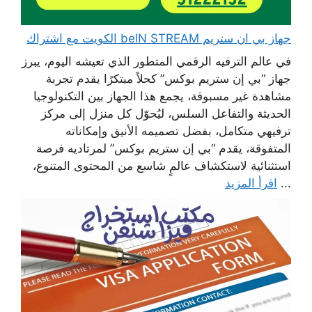
جهاز بي ان ستريم beIN STREAM الكويت مع اشتراك
في عالم الترفيه الرقمي المتطور الذي تعيشه اليوم، يبرز
جهاز “بي إن ستريم بوكس” كحلاً مبتكرًا يقدم تجربة
مشاهدة غير مسبوقة، يجمع هذا الجهاز بين التكنولوجيا
الحديثة والتفاعل السلس، ليُحوّل كل منزل إلى مركز
ترفيهي متكامل، بفضل تصميمه الأنيق وإمكاناته
المتفوقة، يقدم “بي إن ستريم بوكس” لمرتاديه فرصة
استثنائية لاستكشاف عالمٍ شاسع من المحتوى المتنوع،
...
اقرأ المزيد