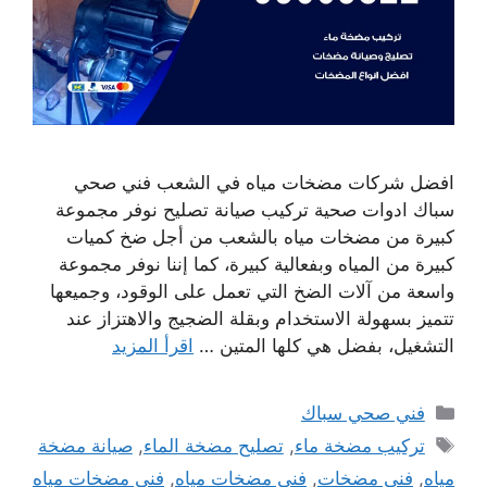
افضل شركات مضخات مياه في الشعب فني صحي
سباك ادوات صحية تركيب صيانة تصليح نوفر مجموعة
كبيرة من مضخات مياه بالشعب من أجل ضخ كميات
كبيرة من المياه وبفعالية كبيرة، كما إننا نوفر مجموعة
واسعة من آلات الضخ التي تعمل على الوقود، وجميعها
تتميز بسهولة الاستخدام وبقلة الضجيج والاهتزاز عند
التشغيل، بفضل هي كلها المتين …
اقرأ المزيد
التصنيفات
فني صحي سباك
الوسوم
تركيب مضخة ماء
,
تصليح مضخة الماء
,
صيانة مضخة
مياه
,
فني مضخات
,
فني مضخات مياه
,
فني مضخات مياه