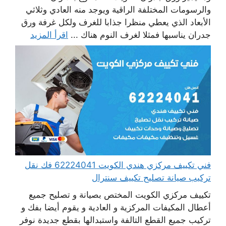
والرسومات المختلفة الراقية ويوجد منه العادي وثلاثي
الأبعاد الذي يعطي منظرا جذابا للغرف ولكل غرفة ورق
جدران يناسبها فمثلا لغرف النوم هناك ...
اقرأ المزيد
فني تكييف مركزي هندي الكويت 62224041 فك نقل
تركيب صيانة تصليح تكييف سنترال
تكييف مركزي الكويت المختص بصيانة و تصليح جميع
أعطال المكيفات المركزية و العادية و يقوم أيضا بفك و
تركيب جميع القطع التالفة واستبدالها بقطع جديدة نوفر