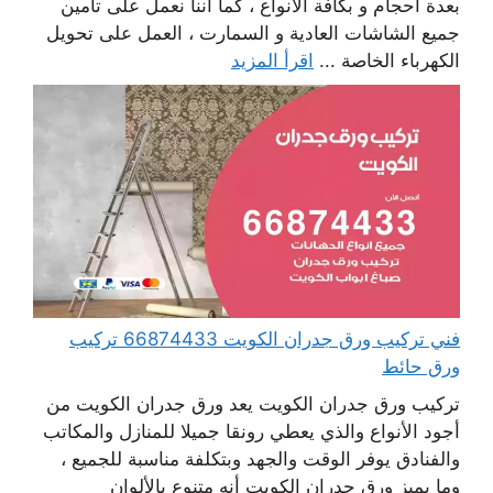
بعدة أحجام و بكافة الأنواع ، كما أننا نعمل على تأمين
جميع الشاشات العادية و السمارت ، العمل على تحويل
الكهرباء الخاصة ...
اقرأ المزيد
فني تركيب ورق جدران الكويت 66874433 تركيب
ورق حائط
تركيب ورق جدران الكويت يعد ورق جدران الكويت من
أجود الأنواع والذي يعطي رونقا جميلا للمنازل والمكاتب
والفنادق يوفر الوقت والجهد وبتكلفة مناسبة للجميع ،
وما يميز ورق جدران الكويت أنه متنوع بالألوان