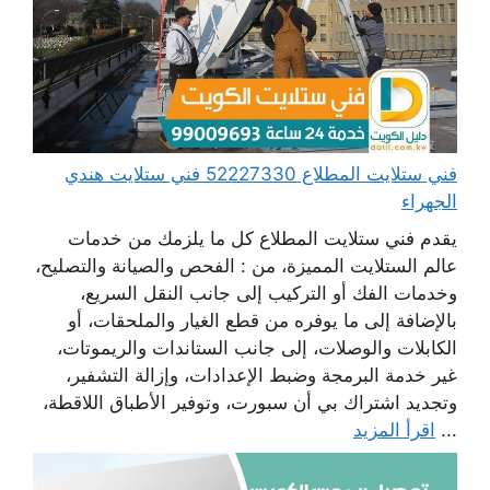
فني ستلايت المطلاع 52227330 فني ستلايت هندي
الجهراء
يقدم فني ستلايت المطلاع كل ما يلزمك من خدمات
عالم الستلايت المميزة، من : الفحص والصيانة والتصليح،
وخدمات الفك أو التركيب إلى جانب النقل السريع،
بالإضافة إلى ما يوفره من قطع الغيار والملحقات، أو
الكابلات والوصلات، إلى جانب الستاندات والريموتات،
غير خدمة البرمجة وضبط الإعدادات، وإزالة التشفير،
وتجديد اشتراك بي أن سبورت، وتوفير الأطباق اللاقطة،
...
اقرأ المزيد