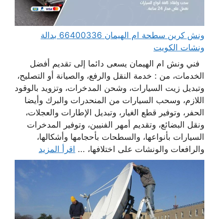
ونش كرين سطحة ام الهيمان 66400336 بدالة
ونشات الكويت
فني ونش ام الهيمان يسعى دائما إلى تقديم أفضل
الخدمات، من : خدمة النقل والرفع، والصيانة أو التصليح،
وتبديل زيت السيارات، وشحن المدخرات، وتزويد بالوقود
اللازم، وسحب السيارات من المنحدرات والبرك وأيضا
الحفر، وتوفير قطع الغيار، وتبديل الإطارات والعجلات،
ونقل البضائع، وتقديم أمهر الفنيين، وتوفير المدخرات
السيارات بأنواعها، والسطحات بأحجامها وأشكالها،
والرافعات والونشات على اختلافها، ...
اقرأ المزيد