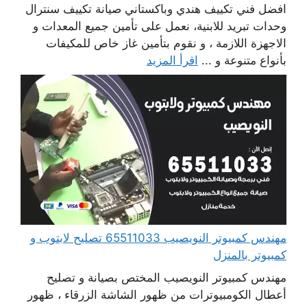
افضل فني تكييف هندي وباكستاني صيانة تكييف سنترال
وحدات تبريد للابنية، نعمل على تأمين جميع المعدات و
الاجهزة اللازمة ، و نقوم بتأمين غاز خاص للمكيفات
بأنواع متنوعة و ...
اقرأ المزيد
مهندس كمبيوتر النويصيب 65511033 تصليح لابتوب و
كمبيوتر بالمنزل
مهندس كمبيوتر النويصيب المختص بصيانة و تصليح
أعطال الكومبيوترات من ظهور الشاشة الزرقاء ، ظهور