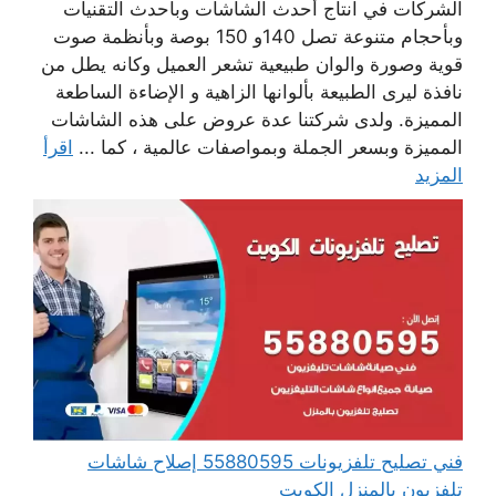
الشركات في انتاج أحدث الشاشات وبأحدث التقنيات
وبأحجام متنوعة تصل 140و 150 بوصة وبأنظمة صوت
قوية وصورة والوان طبيعية تشعر العميل وكانه يطل من
نافذة ليرى الطبيعة بألوانها الزاهية و الإضاءة الساطعة
المميزة. ولدى شركتنا عدة عروض على هذه الشاشات
المميزة وبسعر الجملة وبمواصفات عالمية ، كما ...
اقرأ
المزيد
فني تصليح تلفزيونات 55880595 إصلاح شاشات
تلفزيون بالمنزل الكويت