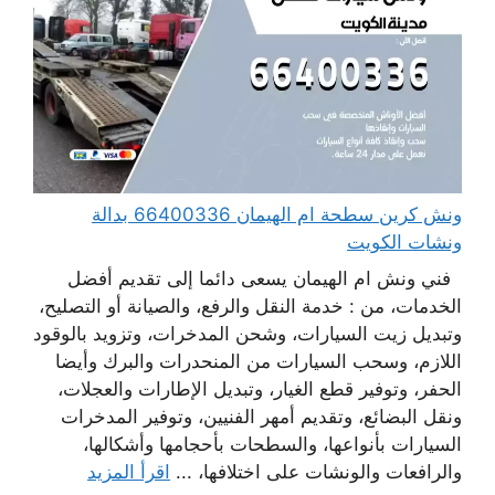
ونش كرين سطحة ام الهيمان 66400336 بدالة
ونشات الكويت
فني ونش ام الهيمان يسعى دائما إلى تقديم أفضل
الخدمات، من : خدمة النقل والرفع، والصيانة أو التصليح،
وتبديل زيت السيارات، وشحن المدخرات، وتزويد بالوقود
اللازم، وسحب السيارات من المنحدرات والبرك وأيضا
الحفر، وتوفير قطع الغيار، وتبديل الإطارات والعجلات،
ونقل البضائع، وتقديم أمهر الفنيين، وتوفير المدخرات
السيارات بأنواعها، والسطحات بأحجامها وأشكالها،
والرافعات والونشات على اختلافها، ...
اقرأ المزيد