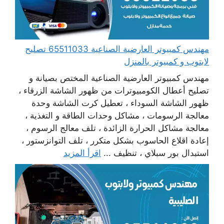
مهندس كمبيوتر العارضية الصناعية 65511033 تصليح
لابتوب و كمبيوتر بالمنزل
مهندس كمبيوتر العارضية الصناعية المختص بصيانة و
تصليح أعطال الكومبيوترات من ظهور الشاشة الزرقاء ،
ظهور الشاشة السوداء ، تعطيل كرت الشاشة وحدة
معالجة الرسومات ، مشاكل وحدات الطاقة و التغذية ،
معالجة مشاكل الحرارة الزائدة ، تلف معالج الرسوم ،
إعادة اقلاع الحاسوب بشكل متكرر ، تلف التوانزستور ،
استبدال بور سبلاي ، تنظيف ...
اقرأ المزيد