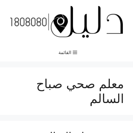
نتقل
لى
لمحتوى
القائمة
معلم صحي صباح
السالم