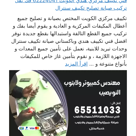
فني تكييف مركزي هندي الكويت 62224041 فك نقل
تركيب صيانة تصليح تكييف سنترال
تكييف مركزي الكويت المختص بصيانة و تصليح جميع
أعطال المكيفات المركزية و العادية و يقوم أيضا بفك و
تركيب جميع القطع التالفة واستبدالها بقطع جديدة نوفر
افضل فني تكييف هندي وباكستاني صيانة تكييف سنترال
وحدات تبريد للابنية، نعمل على تأمين جميع المعدات و
الاجهزة اللازمة ، و نقوم بتأمين غاز خاص للمكيفات
بأنواع متنوعة و ...
اقرأ المزيد