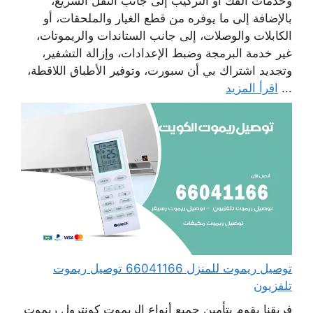
وخدمات الفك أو التركيب إلى جانب النقل السريع،
بالإضافة إلى ما يوفره من قطع الغيار والملحقات، أو
الكابلات والوصلات، إلى جانب الستاندات والريموتات،
غير خدمة البرمجة وضبط الإعدادات، وإزالة التشفير،
وتجديد اشتراك بي أن سبورت، وتوفير الأطباق اللاقطة،
...
اقرأ المزيد
توصيل ريموت للمنزل 66041166 توصيل ريموت
تلفزيون
فريقنا يقوم بتأمين جميع أنواع الريموت كونترول ريموت