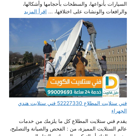
السيارات بأنواعها، والسطحات بأحجامها وأشكالها،
والرافعات والونشات على اختلافها، ...
اقرأ المزيد
فني ستلايت المطلاع 52227330 فني ستلايت هندي
الجهراء
يقدم فني ستلايت المطلاع كل ما يلزمك من خدمات
عالم الستلايت المميزة، من : الفحص والصيانة والتصليح،