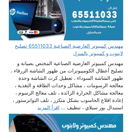
مهندس كمبيوتر العارضية الصناعية 65511033 تصليح
لابتوب و كمبيوتر بالمنزل
مهندس كمبيوتر العارضية الصناعية المختص بصيانة و
تصليح أعطال الكومبيوترات من ظهور الشاشة الزرقاء ،
ظهور الشاشة السوداء ، تعطيل كرت الشاشة وحدة
معالجة الرسومات ، مشاكل وحدات الطاقة و التغذية ،
معالجة مشاكل الحرارة الزائدة ، تلف معالج الرسوم ،
إعادة اقلاع الحاسوب بشكل متكرر ، تلف التوانزستور ،
استبدال بور سبلاي ، تنظيف ...
اقرأ المزيد