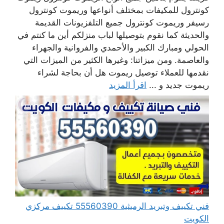
كونترول للمكيفات بمختلف أنواعها وريموت كونترول
رسيفر وريموت كونترول جميع التلفزيونات القديمة
والحديثة كما نقوم بتوصيلها لباب منزلكم أين ما كنتم في
الحولي ومبارك الكبير والأحمدي والفروانية والجهراء
والعاصمة. ومن ميزاتنا: وغيرها الكثير من الميزات التي
نقدمها للعملاء توصيل ريموت هل أن بحاجة لشراء
ريموت جديد و ...
اقرأ المزيد
فني تكييف وتبريد الرميثية 55560390 تكييف مركزي
الكويت