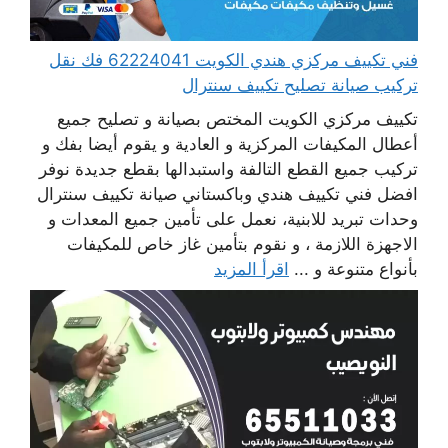
فني تكييف مركزي هندي الكويت 62224041 فك نقل
تركيب صيانة تصليح تكييف سنترال
تكييف مركزي الكويت المختص بصيانة و تصليح جميع
أعطال المكيفات المركزية و العادية و يقوم أيضا بفك و
تركيب جميع القطع التالفة واستبدالها بقطع جديدة نوفر
افضل فني تكييف هندي وباكستاني صيانة تكييف سنترال
وحدات تبريد للابنية، نعمل على تأمين جميع المعدات و
الاجهزة اللازمة ، و نقوم بتأمين غاز خاص للمكيفات
بأنواع متنوعة و ...
اقرأ المزيد