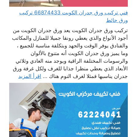
فني تركيب ورق جدران الكويت 66874433 تركيب
ورق حائط
تركيب ورق جدران الكويت يعد ورق جدران الكويت من
أجود الأنواع والذي يعطي رونقا جميلا للمنازل والمكاتب
والفنادق يوفر الوقت والجهد وبتكلفة مناسبة للجميع ،
وما يميز ورق جدران الكويت أنه متنوع بالألوان
والرسومات المختلفة الراقية ويوجد منه العادي وثلاثي
الأبعاد الذي يعطي منظرا جذابا للغرف ولكل غرفة ورق
جدران يناسبها فمثلا لغرف النوم هناك ...
اقرأ المزيد