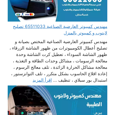
مهندس كمبيوتر العارضية الصناعية 65511033 تصليح
لابتوب و كمبيوتر بالمنزل
مهندس كمبيوتر العارضية الصناعية المختص بصيانة و
تصليح أعطال الكومبيوترات من ظهور الشاشة الزرقاء ،
ظهور الشاشة السوداء ، تعطيل كرت الشاشة وحدة
معالجة الرسومات ، مشاكل وحدات الطاقة و التغذية ،
معالجة مشاكل الحرارة الزائدة ، تلف معالج الرسوم ،
إعادة اقلاع الحاسوب بشكل متكرر ، تلف التوانزستور ،
استبدال بور سبلاي ، تنظيف ...
اقرأ المزيد