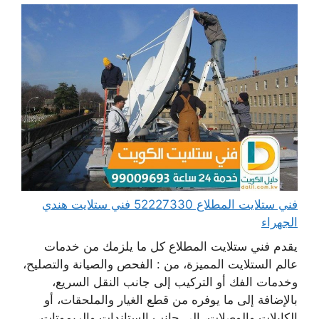
فني ستلايت المطلاع 52227330 فني ستلايت هندي
الجهراء
يقدم فني ستلايت المطلاع كل ما يلزمك من خدمات
عالم الستلايت المميزة، من : الفحص والصيانة والتصليح،
وخدمات الفك أو التركيب إلى جانب النقل السريع،
بالإضافة إلى ما يوفره من قطع الغيار والملحقات، أو
الكابلات والوصلات، إلى جانب الستاندات والريموتات،