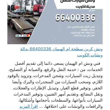
ونش كرين سطحة ام الهيمان 66400336 بدالة
ونشات الكويت
فني ونش ام الهيمان يسعى دائما إلى تقديم أفضل
الخدمات، من : خدمة النقل والرفع، والصيانة أو التصليح،
وتبديل زيت السيارات، وشحن المدخرات، وتزويد بالوقود
اللازم، وسحب السيارات من المنحدرات والبرك وأيضا
الحفر، وتوفير قطع الغيار، وتبديل الإطارات والعجلات،
ونقل البضائع، وتقديم أمهر الفنيين، وتوفير المدخرات
السيارات بأنواعها، والسطحات بأحجامها وأشكالها،
والرافعات والونشات على اختلافها، ...
اقرأ المزيد