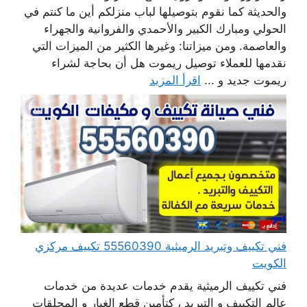
والحديثة كما نقوم بتوصيلها لباب منزلكم أين ما كنتم في
الحولي ومبارك الكبير والأحمدي والفروانية والجهراء
والعاصمة. ومن ميزاتنا: وغيرها الكثير من الميزات التي
نقدمها للعملاء توصيل ريموت هل أن بحاجة لشراء
ريموت جديد و ...
اقرأ المزيد
فني تكييف وتبريد الرميثية 55560390 تكييف مركزي
الكويت
فني تكييف الرميثية يقدم خدمات عديدة من خدمات
عالم التكييف و التبريد ، كتأمين قطع الغيار و المحلقات