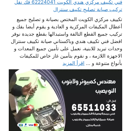
فني تكييف مركزي هندي الكويت 62224041 فك نقل
تركيب صيانة تصليح تكييف سنترال
تكييف مركزي الكويت المختص بصيانة و تصليح جميع
أعطال المكيفات المركزية و العادية و يقوم أيضا بفك و
تركيب جميع القطع التالفة واستبدالها بقطع جديدة نوفر
افضل فني تكييف هندي وباكستاني صيانة تكييف سنترال
وحدات تبريد للابنية، نعمل على تأمين جميع المعدات و
الاجهزة اللازمة ، و نقوم بتأمين غاز خاص للمكيفات
بأنواع متنوعة و ...
اقرأ المزيد