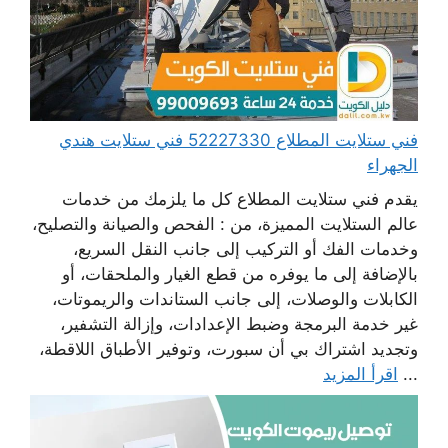
فني ستلايت المطلاع 52227330 فني ستلايت هندي
الجهراء
يقدم فني ستلايت المطلاع كل ما يلزمك من خدمات
عالم الستلايت المميزة، من : الفحص والصيانة والتصليح،
وخدمات الفك أو التركيب إلى جانب النقل السريع،
بالإضافة إلى ما يوفره من قطع الغيار والملحقات، أو
الكابلات والوصلات، إلى جانب الستاندات والريموتات،
غير خدمة البرمجة وضبط الإعدادات، وإزالة التشفير،
وتجديد اشتراك بي أن سبورت، وتوفير الأطباق اللاقطة،
...
اقرأ المزيد