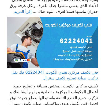
الأبعاد الذي يعطي منظرا جذابا للغرف ولكل غرفة ورق
جدران يناسبها فمثلا لغرف النوم هناك ...
اقرأ المزيد
فني تكييف مركزي هندي الكويت 62224041 فك نقل
تركيب صيانة تصليح تكييف سنترال
تكييف مركزي الكويت المختص بصيانة و تصليح جميع
أعطال المكيفات المركزية و العادية و يقوم أيضا بفك و
تركيب جميع القطع التالفة واستبدالها بقطع جديدة نوفر
افضل فني تكييف هندي وباكستاني صيانة تكييف سنترال