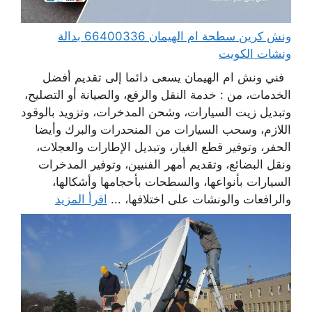
ونش كرين سطحة ام الهيمان 66400336 بدالة
ونشات الكويت
فني ونش ام الهيمان يسعى دائما إلى تقديم أفضل
الخدمات، من : خدمة النقل والرفع، والصيانة أو التصليح،
وتبديل زيت السيارات، وشحن المدخرات، وتزويد بالوقود
اللازم، وسحب السيارات من المنحدرات والبرك وأيضا
الحفر، وتوفير قطع الغيار، وتبديل الإطارات والعجلات،
ونقل البضائع، وتقديم أمهر الفنيين، وتوفير المدخرات
السيارات بأنواعها، والسطحات بأحجامها وأشكالها،
والرافعات والونشات على اختلافها، ...
اقرأ المزيد