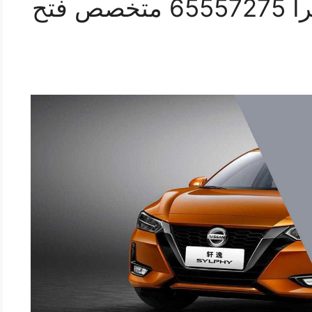
فتح اقفال سيارات سينترا 65557275 متخصص فتح