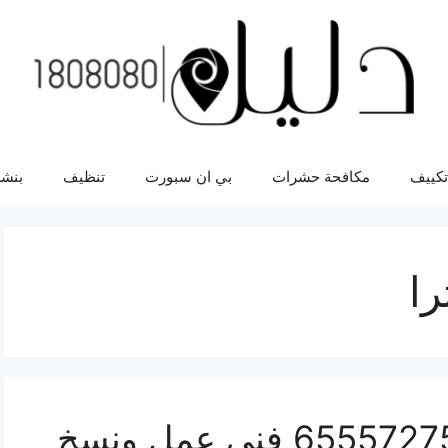
تكييف
مكافحة حشرات
بي ان سبورت
تنظيف
بنشر
را
مفاتيح سيارات سينترا 65557275 فني عمل ونسخ