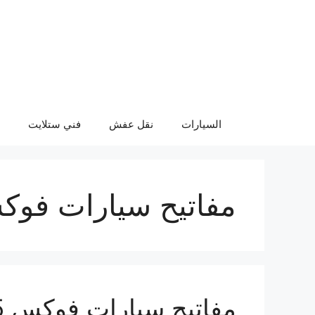
نتقل
لى
لمحتوى
السيارات
نقل عفش
فني ستلايت
مفاتيح سيارات فو