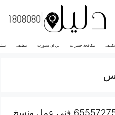
تكييف
مكافحة حشرات
بي ان سبورت
تنظيف
بنشر
كس
مفاتيح سيارات فوكس 65557275 فني عمل ونسخ