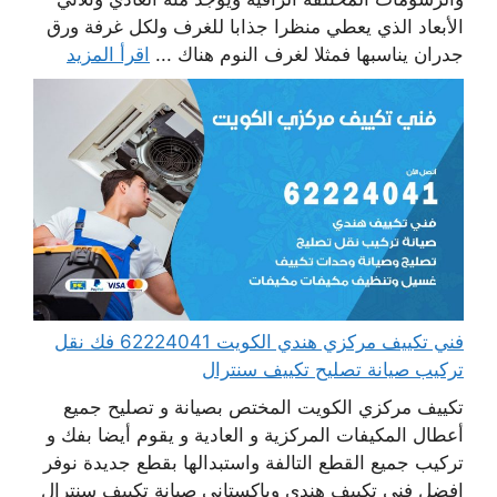
الأبعاد الذي يعطي منظرا جذابا للغرف ولكل غرفة ورق
جدران يناسبها فمثلا لغرف النوم هناك ...
اقرأ المزيد
فني تكييف مركزي هندي الكويت 62224041 فك نقل
تركيب صيانة تصليح تكييف سنترال
تكييف مركزي الكويت المختص بصيانة و تصليح جميع
أعطال المكيفات المركزية و العادية و يقوم أيضا بفك و
تركيب جميع القطع التالفة واستبدالها بقطع جديدة نوفر
افضل فني تكييف هندي وباكستاني صيانة تكييف سنترال