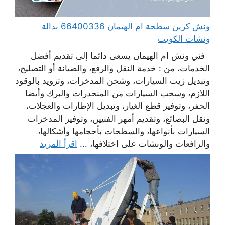
ونش كرين سطحة ام الهيمان 66400336 بدالة
ونشات الكويت
فني ونش ام الهيمان يسعى دائما إلى تقديم أفضل
الخدمات، من : خدمة النقل والرفع، والصيانة أو التصليح،
وتبديل زيت السيارات، وشحن المدخرات، وتزويد بالوقود
اللازم، وسحب السيارات من المنحدرات والبرك وأيضا
الحفر، وتوفير قطع الغيار، وتبديل الإطارات والعجلات،
ونقل البضائع، وتقديم أمهر الفنيين، وتوفير المدخرات
السيارات بأنواعها، والسطحات بأحجامها وأشكالها،
والرافعات والونشات على اختلافها، ...
اقرأ المزيد