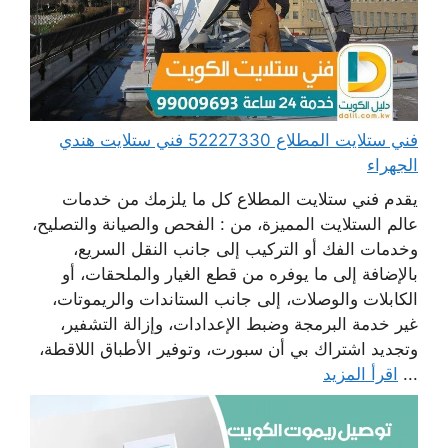
فني ستلايت المطلاع 52227330 فني ستلايت هندي
الجهراء
يقدم فني ستلايت المطلاع كل ما يلزمك من خدمات
عالم الستلايت المميزة، من : الفحص والصيانة والتصليح،
وخدمات الفك أو التركيب إلى جانب النقل السريع،
بالإضافة إلى ما يوفره من قطع الغيار والملحقات، أو
الكابلات والوصلات، إلى جانب الستاندات والريموتات،
غير خدمة البرمجة وضبط الإعدادات، وإزالة التشفير،
وتجديد اشتراك بي أن سبورت، وتوفير الأطباق اللاقطة،
...
اقرأ المزيد