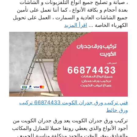
، صيانة و تصليح جميع أنواع التلفزيونات و الشاشات
بعدة أحجام و بكافة الأنواع ، كما أننا نعمل على تأمين
جميع الشاشات العادية و السمارت ، العمل على تحويل
الكهرباء الخاصة ...
اقرأ المزيد
فني تركيب ورق جدران الكويت 66874433 تركيب
ورق حائط
تركيب ورق جدران الكويت يعد ورق جدران الكويت من
أجود الأنواع والذي يعطي رونقا جميلا للمنازل والمكاتب
والفنادق يوفر الوقت والجهد وبتكلفة مناسبة للجميع ،