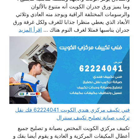
وما يميز ورق جدران الكويت أنه متنوع بالألوان
والرسومات المختلفة الراقية ويوجد منه العادي وثلاثي
الأبعاد الذي يعطي منظرا جذابا للغرف ولكل غرفة ورق
جدران يناسبها فمثلا لغرف النوم هناك ...
اقرأ المزيد
فني تكييف مركزي هندي الكويت 62224041 فك نقل
تركيب صيانة تصليح تكييف سنترال
تكييف مركزي الكويت المختص بصيانة و تصليح جميع
أعطال المكيفات المركزية و العادية و يقوم أيضا بفك و