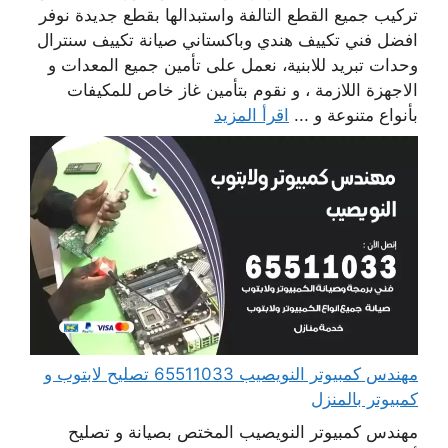
تركيب جميع القطع التالفة واستبدالها بقطع جديدة نوفر
افضل فني تكييف هندي وباكستاني صيانة تكييف سنترال
وحدات تبريد للابنية، نعمل على تأمين جميع المعدات و
الاجهزة اللازمة ، و نقوم بتأمين غاز خاص للمكيفات
بأنواع متنوعة و ...
اقرأ المزيد
مهندس كمبيوتر النويصيب 65511033 تصليح لابتوب و
كمبيوتر بالمنزل
مهندس كمبيوتر النويصيب المختص بصيانة و تصليح