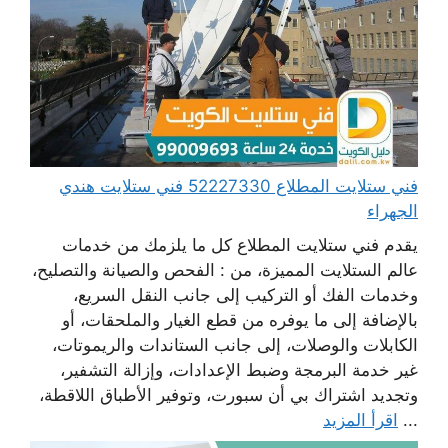
فني ستلايت المطلاع 52227330 فني ستلايت هندي
الجهراء
يقدم فني ستلايت المطلاع كل ما يلزمك من خدمات
عالم الستلايت المميزة، من : الفحص والصيانة والتصليح،
وخدمات الفك أو التركيب إلى جانب النقل السريع،
بالإضافة إلى ما يوفره من قطع الغيار والملحقات، أو
الكابلات والوصلات، إلى جانب الستاندات والريموتات،
غير خدمة البرمجة وضبط الإعدادات، وإزالة التشفير،
وتجديد اشتراك بي أن سبورت، وتوفير الأطباق اللاقطة،
...
اقرأ المزيد