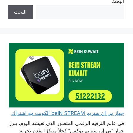
البحث
البحث
جهاز بي ان ستريم beIN STREAM الكويت مع اشتراك
في عالم الترفيه الرقمي المتطور الذي تعيشه اليوم، يبرز
جهاز “بي إن ستريم بوكس” كحلاً مبتكرًا يقدم تجربة