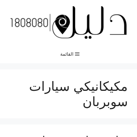
نتقل
لى
لمحتوى
القائمة
مكيكانيكي سيارات
سوبربان