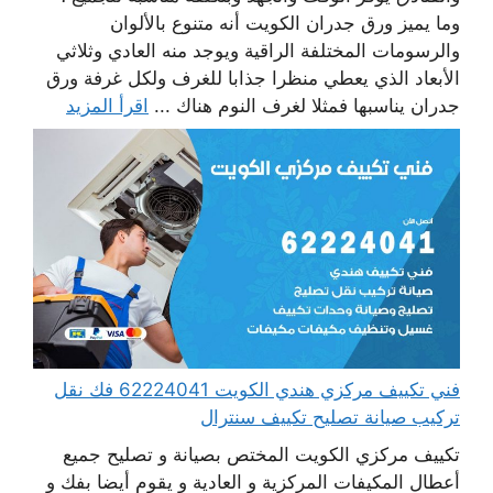
وما يميز ورق جدران الكويت أنه متنوع بالألوان
والرسومات المختلفة الراقية ويوجد منه العادي وثلاثي
الأبعاد الذي يعطي منظرا جذابا للغرف ولكل غرفة ورق
جدران يناسبها فمثلا لغرف النوم هناك ...
اقرأ المزيد
فني تكييف مركزي هندي الكويت 62224041 فك نقل
تركيب صيانة تصليح تكييف سنترال
تكييف مركزي الكويت المختص بصيانة و تصليح جميع
أعطال المكيفات المركزية و العادية و يقوم أيضا بفك و