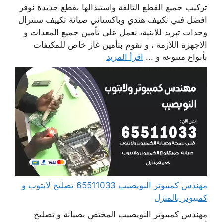
تركيب جميع القطع التالفة واستبدالها بقطع جديدة نوفر
افضل فني تكييف هندي وباكستاني صيانة تكييف سنترال
وحدات تبريد للابنية، نعمل على تأمين جميع المعدات و
الاجهزة اللازمة ، و نقوم بتأمين غاز خاص للمكيفات
بأنواع متنوعة و ...
اقرأ المزيد
مهندس كمبيوتر النويصيب 65511033 تصليح لابتوب و
كمبيوتر بالمنزل
مهندس كمبيوتر النويصيب المختص بصيانة و تصليح