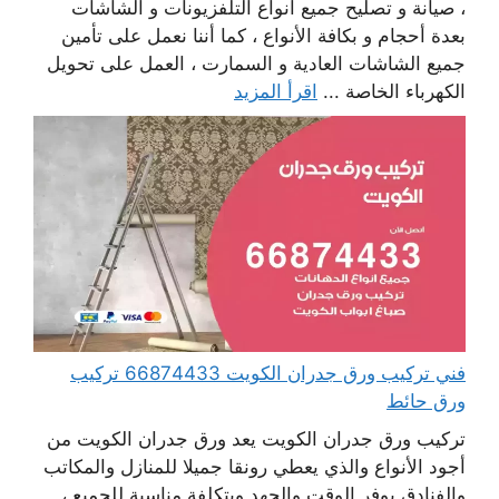
، صيانة و تصليح جميع أنواع التلفزيونات و الشاشات
بعدة أحجام و بكافة الأنواع ، كما أننا نعمل على تأمين
جميع الشاشات العادية و السمارت ، العمل على تحويل
الكهرباء الخاصة ...
اقرأ المزيد
فني تركيب ورق جدران الكويت 66874433 تركيب
ورق حائط
تركيب ورق جدران الكويت يعد ورق جدران الكويت من
أجود الأنواع والذي يعطي رونقا جميلا للمنازل والمكاتب
والفنادق يوفر الوقت والجهد وبتكلفة مناسبة للجميع ،