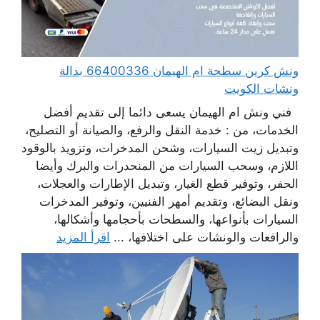
ونش كرين سطحة ام الهيمان 66400336 بدالة
ونشات الكويت
فني ونش ام الهيمان يسعى دائما إلى تقديم أفضل
الخدمات، من : خدمة النقل والرفع، والصيانة أو التصليح،
وتبديل زيت السيارات، وشحن المدخرات، وتزويد بالوقود
اللازم، وسحب السيارات من المنحدرات والبرك وأيضا
الحفر، وتوفير قطع الغيار، وتبديل الإطارات والعجلات،
ونقل البضائع، وتقديم أمهر الفنيين، وتوفير المدخرات
السيارات بأنواعها، والسطحات بأحجامها وأشكالها،
والرافعات والونشات على اختلافها، ...
اقرأ المزيد