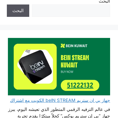
البحث
البحث
جهاز بي ان ستريم beIN STREAM الكويت مع اشتراك
في عالم الترفيه الرقمي المتطور الذي تعيشه اليوم، يبرز
جهاز “بي إن ستريم بوكس” كحلاً مبتكرًا يقدم تجربة