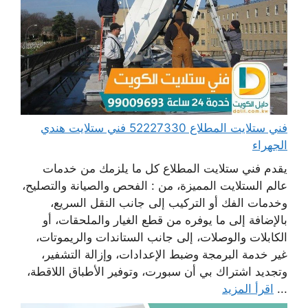
فني ستلايت المطلاع 52227330 فني ستلايت هندي
الجهراء
يقدم فني ستلايت المطلاع كل ما يلزمك من خدمات
عالم الستلايت المميزة، من : الفحص والصيانة والتصليح،
وخدمات الفك أو التركيب إلى جانب النقل السريع،
بالإضافة إلى ما يوفره من قطع الغيار والملحقات، أو
الكابلات والوصلات، إلى جانب الستاندات والريموتات،
غير خدمة البرمجة وضبط الإعدادات، وإزالة التشفير،
وتجديد اشتراك بي أن سبورت، وتوفير الأطباق اللاقطة،
...
اقرأ المزيد