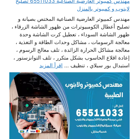
مهندس كمبيوتر العارضية الصناعية 65511033 تصليح
لابتوب و كمبيوتر بالمنزل
مهندس كمبيوتر العارضية الصناعية المختص بصيانة و
تصليح أعطال الكومبيوترات من ظهور الشاشة الزرقاء ،
ظهور الشاشة السوداء ، تعطيل كرت الشاشة وحدة
معالجة الرسومات ، مشاكل وحدات الطاقة و التغذية ،
معالجة مشاكل الحرارة الزائدة ، تلف معالج الرسوم ،
إعادة اقلاع الحاسوب بشكل متكرر ، تلف التوانزستور ،
استبدال بور سبلاي ، تنظيف ...
اقرأ المزيد