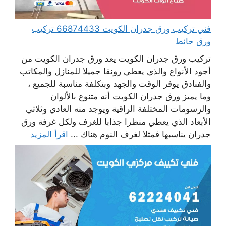
فني تركيب ورق جدران الكويت 66874433 تركيب
ورق حائط
تركيب ورق جدران الكويت يعد ورق جدران الكويت من
أجود الأنواع والذي يعطي رونقا جميلا للمنازل والمكاتب
والفنادق يوفر الوقت والجهد وبتكلفة مناسبة للجميع ،
وما يميز ورق جدران الكويت أنه متنوع بالألوان
والرسومات المختلفة الراقية ويوجد منه العادي وثلاثي
الأبعاد الذي يعطي منظرا جذابا للغرف ولكل غرفة ورق
جدران يناسبها فمثلا لغرف النوم هناك ...
اقرأ المزيد