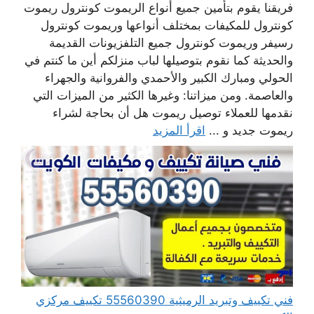
فريقنا يقوم بتأمين جميع أنواع الريموت كونترول ريموت
كونترول للمكيفات بمختلف أنواعها وريموت كونترول
رسيفر وريموت كونترول جميع التلفزيونات القديمة
والحديثة كما نقوم بتوصيلها لباب منزلكم أين ما كنتم في
الحولي ومبارك الكبير والأحمدي والفروانية والجهراء
والعاصمة. ومن ميزاتنا: وغيرها الكثير من الميزات التي
نقدمها للعملاء توصيل ريموت هل أن بحاجة لشراء
ريموت جديد و ...
اقرأ المزيد
فني تكييف وتبريد الرميثية 55560390 تكييف مركزي