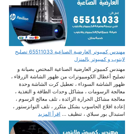
مهندس كمبيوتر العارضية الصناعية 65511033 تصليح
لابتوب و كمبيوتر بالمنزل
مهندس كمبيوتر العارضية الصناعية المختص بصيانة و
تصليح أعطال الكومبيوترات من ظهور الشاشة الزرقاء ،
ظهور الشاشة السوداء ، تعطيل كرت الشاشة وحدة
معالجة الرسومات ، مشاكل وحدات الطاقة و التغذية ،
معالجة مشاكل الحرارة الزائدة ، تلف معالج الرسوم ،
إعادة اقلاع الحاسوب بشكل متكرر ، تلف التوانزستور ،
استبدال بور سبلاي ، تنظيف ...
اقرأ المزيد