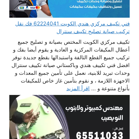
فني تكييف مركزي هندي الكويت 62224041 فك نقل
تركيب صيانة تصليح تكييف سنترال
تكييف مركزي الكويت المختص بصيانة و تصليح جميع
أعطال المكيفات المركزية و العادية و يقوم أيضا بفك و
تركيب جميع القطع التالفة واستبدالها بقطع جديدة نوفر
افضل فني تكييف هندي وباكستاني صيانة تكييف سنترال
وحدات تبريد للابنية، نعمل على تأمين جميع المعدات و
الاجهزة اللازمة ، و نقوم بتأمين غاز خاص للمكيفات
بأنواع متنوعة و ...
اقرأ المزيد