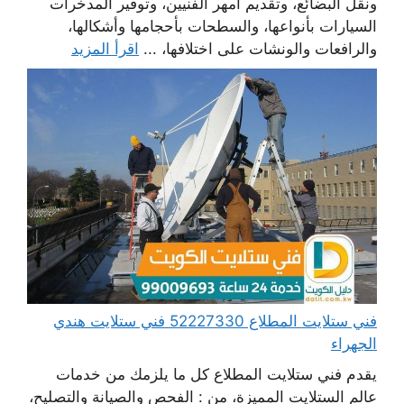
ونقل البضائع، وتقديم أمهر الفنيين، وتوفير المدخرات
السيارات بأنواعها، والسطحات بأحجامها وأشكالها،
والرافعات والونشات على اختلافها، ...
اقرأ المزيد
فني ستلايت المطلاع 52227330 فني ستلايت هندي
الجهراء
يقدم فني ستلايت المطلاع كل ما يلزمك من خدمات
عالم الستلايت المميزة، من : الفحص والصيانة والتصليح،