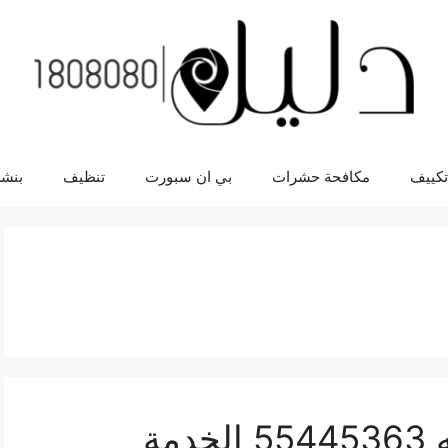
تكييف
مكافحة حشرات
بي ان سبورت
تنظيف
بنشر
ورشة ميكانيك شيفروليه 55445363 الخدمة