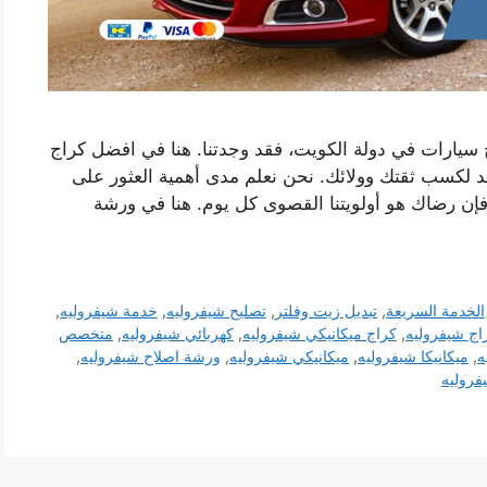
سيارات في دولة الكويت، فقد وجدتنا. هنا في افضل كراج
 لكسب ثقتك وولائك. نحن نعلم مدى أهمية العثور على
فإن رضاك ​​هو أولويتنا القصوى كل يوم. هنا في ورشة
الخدمة السريعة
,
تبديل زيت وفلتر
,
تصليح شيفروليه
,
خدمة شيفروليه
,
اج شيفروليه
,
كراج ميكانيكي شيفروليه
,
كهربائي شيفروليه
,
متخصص
ه
,
ميكانيكا شيفروليه
,
ميكانيكي شيفروليه
,
ورشة اصلاح شيفروليه
,
فروليه