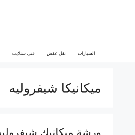
نتقل
لى
لمحتوى
السيارات
نقل عفش
فني ستلايت
ميكانيكا شيفروليه