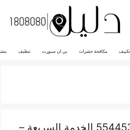
تكييف
مكافحة حشرات
بي ان سبورت
تنظيف
بنشر
ورشة ميكانيك همر 55445363 الخدمة السريعة –