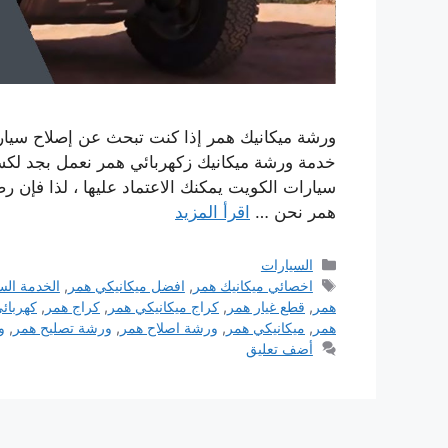
ورشة ميكانيك همر إذا كنت تبحث عن إصلاح سيارا
خدمة ورشة ميكانيك زكهربائي همر نعمل بجد لكس
سيارات الكويت يمكنك الاعتماد عليها ، لذا فإن رض
همر نحن …
اقرأ المزيد
التصنيفات
السيارات
الوسوم
اخصائي ميكانيك همر
,
افضل ميكانيكي همر
,
الخدمة الس
همر
,
قطع غيار همر
,
كراج ميكانيكي همر
,
كراج همر
,
كهربائ
همر
,
ميكانيكي همر
,
ورشة اصلاح همر
,
ورشة تصليح همر
,
و
أضف تعليق