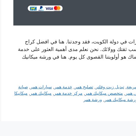
ت في دولة الكويت، فقد وجدتنا. هنا في افضل كراج
ب ثقتك وولائك. نحن نعلم مدى أهمية العثور على خدمة
اك ​​هو أولويتنا القصوى كل يوم. هنا في ورشة ميكانيك
ريعة
,
تبديل زيت وفلتر
,
تصليح همر
,
خدمة همر
,
سيارات همر
,
صيانة
ي همر
,
متخصص ميكانيك همر
,
مركز خدمة همر
,
ميكانيك همر
,
ميكانيكا
رشة ميكانيك همر
,
ورشة همر