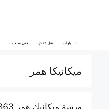
نتقل
لى
لمحتوى
السيارات
نقل عفش
فني ستلايت
ميكانيكا همر