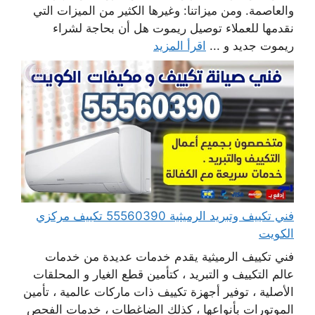
والعاصمة. ومن ميزاتنا: وغيرها الكثير من الميزات التي
نقدمها للعملاء توصيل ريموت هل أن بحاجة لشراء
ريموت جديد و ...
اقرأ المزيد
فني تكييف وتبريد الرميثية 55560390 تكييف مركزي
الكويت
فني تكييف الرميثية يقدم خدمات عديدة من خدمات
عالم التكييف و التبريد ، كتأمين قطع الغيار و المحلقات
الأصلية ، توفير أجهزة تكييف ذات ماركات عالمية ، تأمين
الموتورات بأنواعها ، كذلك الضاغطات ، خدمات الفحص