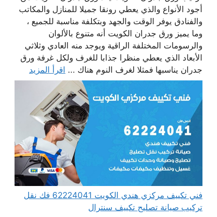
أجود الأنواع والذي يعطي رونقا جميلا للمنازل والمكاتب
والفنادق يوفر الوقت والجهد وبتكلفة مناسبة للجميع ،
وما يميز ورق جدران الكويت أنه متنوع بالألوان
والرسومات المختلفة الراقية ويوجد منه العادي وثلاثي
الأبعاد الذي يعطي منظرا جذابا للغرف ولكل غرفة ورق
جدران يناسبها فمثلا لغرف النوم هناك ...
اقرأ المزيد
فني تكييف مركزي هندي الكويت 62224041 فك نقل
تركيب صيانة تصليح تكييف سنترال