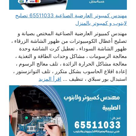
مهندس كمبيوتر العارضية الصناعية 65511033 تصليح
لابتوب و كمبيوتر بالمنزل
مهندس كمبيوتر العارضية الصناعية المختص بصيانة و
تصليح أعطال الكومبيوترات من ظهور الشاشة الزرقاء ،
ظهور الشاشة السوداء ، تعطيل كرت الشاشة وحدة
معالجة الرسومات ، مشاكل وحدات الطاقة و التغذية ،
معالجة مشاكل الحرارة الزائدة ، تلف معالج الرسوم ،
إعادة اقلاع الحاسوب بشكل متكرر ، تلف التوانزستور ،
استبدال بور سبلاي ، تنظيف ...
اقرأ المزيد