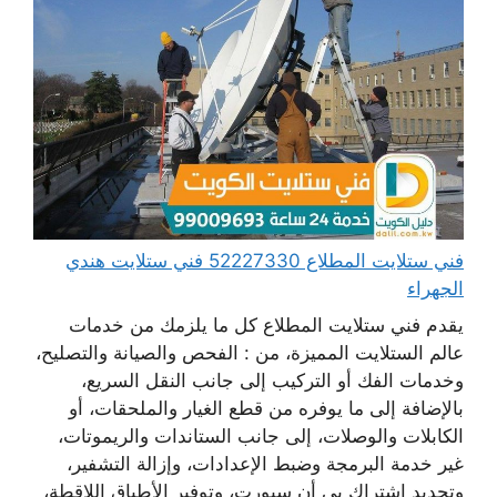
فني ستلايت المطلاع 52227330 فني ستلايت هندي
الجهراء
يقدم فني ستلايت المطلاع كل ما يلزمك من خدمات
عالم الستلايت المميزة، من : الفحص والصيانة والتصليح،
وخدمات الفك أو التركيب إلى جانب النقل السريع،
بالإضافة إلى ما يوفره من قطع الغيار والملحقات، أو
الكابلات والوصلات، إلى جانب الستاندات والريموتات،
غير خدمة البرمجة وضبط الإعدادات، وإزالة التشفير،
وتجديد اشتراك بي أن سبورت، وتوفير الأطباق اللاقطة،