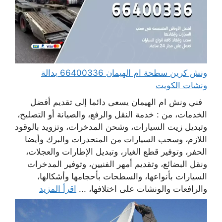
ونش كرين سطحة ام الهيمان 66400336 بدالة
ونشات الكويت
فني ونش ام الهيمان يسعى دائما إلى تقديم أفضل
الخدمات، من : خدمة النقل والرفع، والصيانة أو التصليح،
وتبديل زيت السيارات، وشحن المدخرات، وتزويد بالوقود
اللازم، وسحب السيارات من المنحدرات والبرك وأيضا
الحفر، وتوفير قطع الغيار، وتبديل الإطارات والعجلات،
ونقل البضائع، وتقديم أمهر الفنيين، وتوفير المدخرات
السيارات بأنواعها، والسطحات بأحجامها وأشكالها،
والرافعات والونشات على اختلافها، ...
اقرأ المزيد