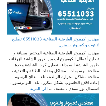
مهندس كمبيوتر العارضية الصناعية 65511033 تصليح
لابتوب و كمبيوتر بالمنزل
مهندس كمبيوتر العارضية الصناعية المختص بصيانة و
تصليح أعطال الكومبيوترات من ظهور الشاشة الزرقاء ،
ظهور الشاشة السوداء ، تعطيل كرت الشاشة وحدة
معالجة الرسومات ، مشاكل وحدات الطاقة و التغذية ،
معالجة مشاكل الحرارة الزائدة ، تلف معالج الرسوم ،
إعادة اقلاع الحاسوب بشكل متكرر ، تلف التوانزستور ،
استبدال بور سبلاي ، تنظيف ...
اقرأ المزيد