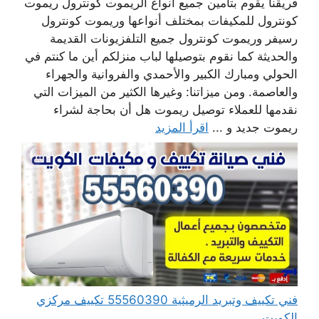
فريقنا يقوم بتأمين جميع أنواع الريموت كونترول ريموت
كونترول للمكيفات بمختلف أنواعها وريموت كونترول
رسيفر وريموت كونترول جميع التلفزيونات القديمة
والحديثة كما نقوم بتوصيلها لباب منزلكم أين ما كنتم في
الحولي ومبارك الكبير والأحمدي والفروانية والجهراء
والعاصمة. ومن ميزاتنا: وغيرها الكثير من الميزات التي
نقدمها للعملاء توصيل ريموت هل أن بحاجة لشراء
ريموت جديد و ...
اقرأ المزيد
فني تكييف وتبريد الرميثية 55560390 تكييف مركزي
الكويت