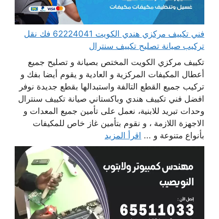
فني تكييف مركزي هندي الكويت 62224041 فك نقل
تركيب صيانة تصليح تكييف سنترال
تكييف مركزي الكويت المختص بصيانة و تصليح جميع
أعطال المكيفات المركزية و العادية و يقوم أيضا بفك و
تركيب جميع القطع التالفة واستبدالها بقطع جديدة نوفر
افضل فني تكييف هندي وباكستاني صيانة تكييف سنترال
وحدات تبريد للابنية، نعمل على تأمين جميع المعدات و
الاجهزة اللازمة ، و نقوم بتأمين غاز خاص للمكيفات
بأنواع متنوعة و ...
اقرأ المزيد