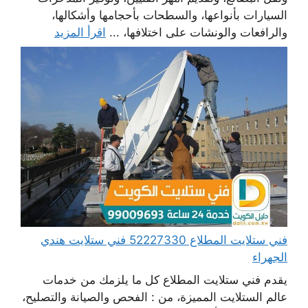
السيارات بأنواعها، والسطحات بأحجامها وأشكالها،
والرافعات والونشات على اختلافها، ...
اقرأ المزيد
فني ستلايت المطلاع 52227330 فني ستلايت هندي
الجهراء
يقدم فني ستلايت المطلاع كل ما يلزمك من خدمات
عالم الستلايت المميزة، من : الفحص والصيانة والتصليح،