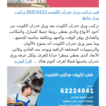
فني تركيب ورق جدران الكويت 66874433 تركيب
ورق حائط
تركيب ورق جدران الكويت يعد ورق جدران الكويت من
أجود الأنواع والذي يعطي رونقا جميلا للمنازل والمكاتب
والفنادق يوفر الوقت والجهد وبتكلفة مناسبة للجميع ،
وما يميز ورق جدران الكويت أنه متنوع بالألوان
والرسومات المختلفة الراقية ويوجد منه العادي وثلاثي
الأبعاد الذي يعطي منظرا جذابا للغرف ولكل غرفة ورق
جدران يناسبها فمثلا لغرف النوم هناك ...
اقرأ المزيد