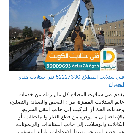
فني ستلايت المطلاع 52227330 فني ستلايت هندي
الجهراء
يقدم فني ستلايت المطلاع كل ما يلزمك من خدمات
عالم الستلايت المميزة، من : الفحص والصيانة والتصليح،
وخدمات الفك أو التركيب إلى جانب النقل السريع،
بالإضافة إلى ما يوفره من قطع الغيار والملحقات، أو
الكابلات والوصلات، إلى جانب الستاندات والريموتات،
غير خدمة البرمجة وضبط الإعدادات، وإزالة التشفير،