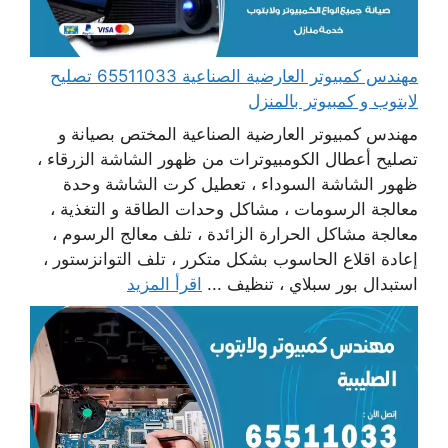
مهندس كمبيوتر العارضية الصناعية 65511033 تصليح
لابتوب و كمبيوتر بالمنزل
مهندس كمبيوتر العارضية الصناعية المختص بصيانة و
تصليح أعطال الكومبيوترات من ظهور الشاشة الزرقاء ،
ظهور الشاشة السوداء ، تعطيل كرت الشاشة وحدة
معالجة الرسومات ، مشاكل وحدات الطاقة و التغذية ،
معالجة مشاكل الحرارة الزائدة ، تلف معالج الرسوم ،
إعادة اقلاع الحاسوب بشكل متكرر ، تلف التوانزستور ،
استبدال بور سبلاي ، تنظيف ...
اقرأ المزيد