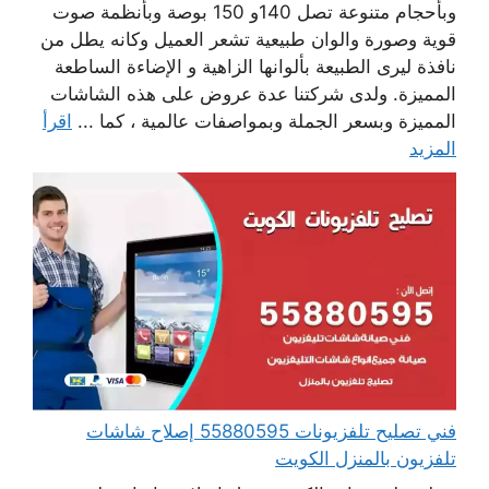
وبأحجام متنوعة تصل 140و 150 بوصة وبأنظمة صوت
قوية وصورة والوان طبيعية تشعر العميل وكانه يطل من
نافذة ليرى الطبيعة بألوانها الزاهية و الإضاءة الساطعة
المميزة. ولدى شركتنا عدة عروض على هذه الشاشات
المميزة وبسعر الجملة وبمواصفات عالمية ، كما ...
اقرأ
المزيد
فني تصليح تلفزيونات 55880595 إصلاح شاشات
تلفزيون بالمنزل الكويت