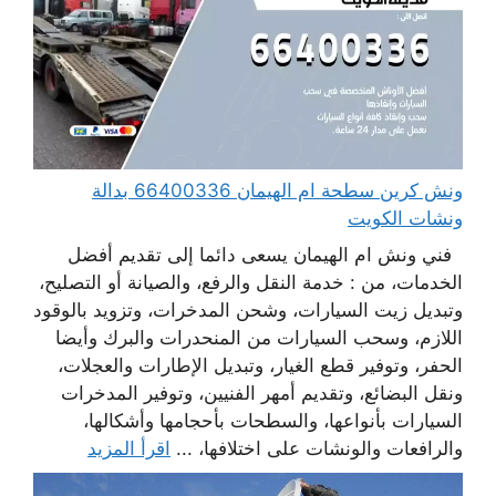
ونش كرين سطحة ام الهيمان 66400336 بدالة
ونشات الكويت
فني ونش ام الهيمان يسعى دائما إلى تقديم أفضل
الخدمات، من : خدمة النقل والرفع، والصيانة أو التصليح،
وتبديل زيت السيارات، وشحن المدخرات، وتزويد بالوقود
اللازم، وسحب السيارات من المنحدرات والبرك وأيضا
الحفر، وتوفير قطع الغيار، وتبديل الإطارات والعجلات،
ونقل البضائع، وتقديم أمهر الفنيين، وتوفير المدخرات
السيارات بأنواعها، والسطحات بأحجامها وأشكالها،
والرافعات والونشات على اختلافها، ...
اقرأ المزيد