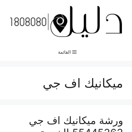
نتقل
لى
لمحتوى
القائمة
ميكانيك اف جي
ورشة ميكانيك اف جي