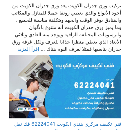
تركيب ورق جدران الكويت يعد ورق جدران الكويت من
أجود الأنواع والذي يعطي رونقا جميلا للمنازل والمكاتب
والفنادق يوفر الوقت والجهد وبتكلفة مناسبة للجميع ،
وما يميز ورق جدران الكويت أنه متنوع بالألوان
والرسومات المختلفة الراقية ويوجد منه العادي وثلاثي
الأبعاد الذي يعطي منظرا جذابا للغرف ولكل غرفة ورق
جدران يناسبها فمثلا لغرف النوم هناك ...
اقرأ المزيد
فني تكييف مركزي هندي الكويت 62224041 فك نقل