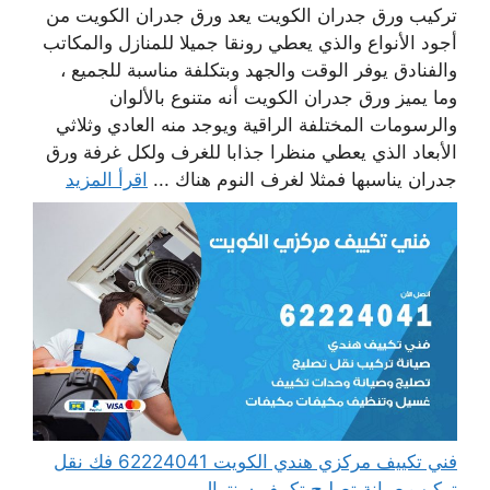
تركيب ورق جدران الكويت يعد ورق جدران الكويت من
أجود الأنواع والذي يعطي رونقا جميلا للمنازل والمكاتب
والفنادق يوفر الوقت والجهد وبتكلفة مناسبة للجميع ،
وما يميز ورق جدران الكويت أنه متنوع بالألوان
والرسومات المختلفة الراقية ويوجد منه العادي وثلاثي
الأبعاد الذي يعطي منظرا جذابا للغرف ولكل غرفة ورق
جدران يناسبها فمثلا لغرف النوم هناك ...
اقرأ المزيد
فني تكييف مركزي هندي الكويت 62224041 فك نقل
تركيب صيانة تصليح تكييف سنترال