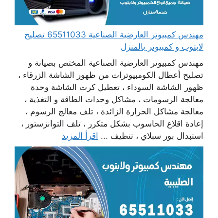
مهندس كمبيوتر العارضية الصناعية 65511033 تصليح
لابتوب و كمبيوتر بالمنزل
مهندس كمبيوتر العارضية الصناعية المختص بصيانة و
تصليح أعطال الكومبيوترات من ظهور الشاشة الزرقاء ،
ظهور الشاشة السوداء ، تعطيل كرت الشاشة وحدة
معالجة الرسومات ، مشاكل وحدات الطاقة و التغذية ،
معالجة مشاكل الحرارة الزائدة ، تلف معالج الرسوم ،
إعادة اقلاع الحاسوب بشكل متكرر ، تلف التوانزستور ،
استبدال بور سبلاي ، تنظيف ...
اقرأ المزيد