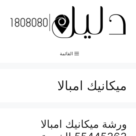
نتقل
لى
لمحتوى
القائمة
ميكانيك امبالا
ورشة ميكانيك امبالا