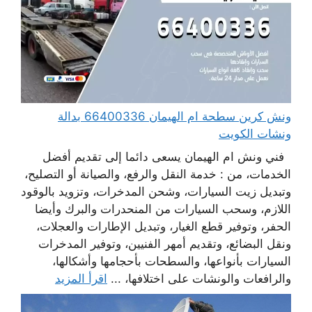
ونش كرين سطحة ام الهيمان 66400336 بدالة
ونشات الكويت
فني ونش ام الهيمان يسعى دائما إلى تقديم أفضل
الخدمات، من : خدمة النقل والرفع، والصيانة أو التصليح،
وتبديل زيت السيارات، وشحن المدخرات، وتزويد بالوقود
اللازم، وسحب السيارات من المنحدرات والبرك وأيضا
الحفر، وتوفير قطع الغيار، وتبديل الإطارات والعجلات،
ونقل البضائع، وتقديم أمهر الفنيين، وتوفير المدخرات
السيارات بأنواعها، والسطحات بأحجامها وأشكالها،
والرافعات والونشات على اختلافها، ...
اقرأ المزيد