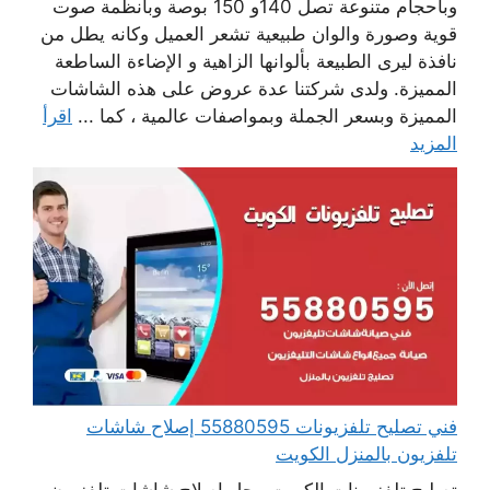
وبأحجام متنوعة تصل 140و 150 بوصة وبأنظمة صوت
قوية وصورة والوان طبيعية تشعر العميل وكانه يطل من
نافذة ليرى الطبيعة بألوانها الزاهية و الإضاءة الساطعة
المميزة. ولدى شركتنا عدة عروض على هذه الشاشات
المميزة وبسعر الجملة وبمواصفات عالمية ، كما ...
اقرأ
المزيد
فني تصليح تلفزيونات 55880595 إصلاح شاشات
تلفزيون بالمنزل الكويت