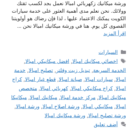
ورشة ميكانيك زكهربائي امبالا نعمل بجد لكسب ثقتك
وولائك. نحن نعلم مدى أهمية العثور على خدمة سيارات
الكويت يمكنك الاعتماد عليها ، لذا فإن رضاك ​​هو أولويتنا
القصوى كل يوم. هنا في ورشة ميكانيك امبالا نحن …
اقرأ المزيد
التصنيفات
السيارات
الوسوم
اخصائي ميكانيك امبالا
,
افضل ميكانيكي امبالا
,
الخدمة السريعة
,
تبديل زيت وفلتر
,
تصليح امبالا
,
خدمة
امبالا
,
سيارات امبالا
,
صيانة امبالا
,
قطع غيار امبالا
,
كراج
امبالا
,
كراج ميكانيكي امبالا
,
كهربائي امبالا
,
متخصص
ميكانيك امبالا
,
مركز خدمة امبالا
,
ميكانيك امبالا
,
ميكانيكا
امبالا
,
ميكانيكي امبالا
,
ورشة اصلاح امبالا
,
ورشة امبالا
,
ورشة تصليح امبالا
,
ورشة ميكانيك امبالا
أضف تعليق