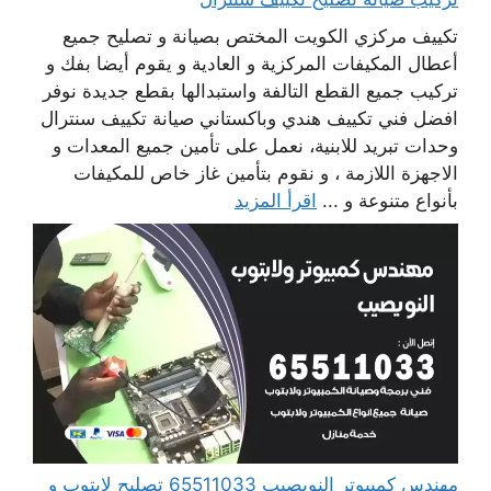
تكييف مركزي الكويت المختص بصيانة و تصليح جميع
أعطال المكيفات المركزية و العادية و يقوم أيضا بفك و
تركيب جميع القطع التالفة واستبدالها بقطع جديدة نوفر
افضل فني تكييف هندي وباكستاني صيانة تكييف سنترال
وحدات تبريد للابنية، نعمل على تأمين جميع المعدات و
الاجهزة اللازمة ، و نقوم بتأمين غاز خاص للمكيفات
بأنواع متنوعة و ...
اقرأ المزيد
مهندس كمبيوتر النويصيب 65511033 تصليح لابتوب و