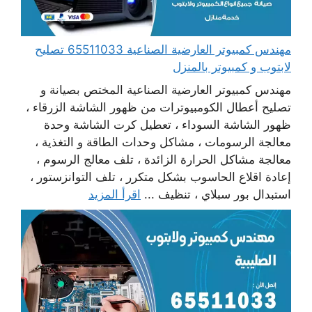
مهندس كمبيوتر العارضية الصناعية 65511033 تصليح
لابتوب و كمبيوتر بالمنزل
مهندس كمبيوتر العارضية الصناعية المختص بصيانة و
تصليح أعطال الكومبيوترات من ظهور الشاشة الزرقاء ،
ظهور الشاشة السوداء ، تعطيل كرت الشاشة وحدة
معالجة الرسومات ، مشاكل وحدات الطاقة و التغذية ،
معالجة مشاكل الحرارة الزائدة ، تلف معالج الرسوم ،
إعادة اقلاع الحاسوب بشكل متكرر ، تلف التوانزستور ،
استبدال بور سبلاي ، تنظيف ...
اقرأ المزيد