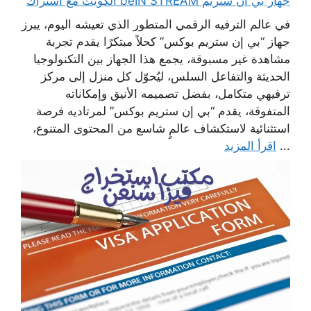
جهاز بي ان ستريم beIN STREAM الكويت مع اشتراك
في عالم الترفيه الرقمي المتطور الذي تعيشه اليوم، يبرز
جهاز “بي إن ستريم بوكس” كحلاً مبتكرًا يقدم تجربة
مشاهدة غير مسبوقة، يجمع هذا الجهاز بين التكنولوجيا
الحديثة والتفاعل السلس، ليُحوّل كل منزل إلى مركز
ترفيهي متكامل، بفضل تصميمه الأنيق وإمكاناته
المتفوقة، يقدم “بي إن ستريم بوكس” لمرتاديه فرصة
استثنائية لاستكشاف عالمٍ شاسع من المحتوى المتنوع،
...
اقرأ المزيد