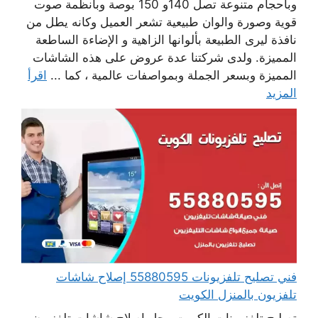
وبأحجام متنوعة تصل 140و 150 بوصة وبأنظمة صوت
قوية وصورة والوان طبيعية تشعر العميل وكانه يطل من
نافذة ليرى الطبيعة بألوانها الزاهية و الإضاءة الساطعة
المميزة. ولدى شركتنا عدة عروض على هذه الشاشات
المميزة وبسعر الجملة وبمواصفات عالمية ، كما ...
اقرأ
المزيد
فني تصليح تلفزيونات 55880595 إصلاح شاشات
تلفزيون بالمنزل الكويت