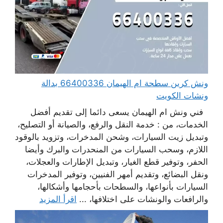
ونش كرين سطحة ام الهيمان 66400336 بدالة
ونشات الكويت
فني ونش ام الهيمان يسعى دائما إلى تقديم أفضل
الخدمات، من : خدمة النقل والرفع، والصيانة أو التصليح،
وتبديل زيت السيارات، وشحن المدخرات، وتزويد بالوقود
اللازم، وسحب السيارات من المنحدرات والبرك وأيضا
الحفر، وتوفير قطع الغيار، وتبديل الإطارات والعجلات،
ونقل البضائع، وتقديم أمهر الفنيين، وتوفير المدخرات
السيارات بأنواعها، والسطحات بأحجامها وأشكالها،
والرافعات والونشات على اختلافها، ...
اقرأ المزيد