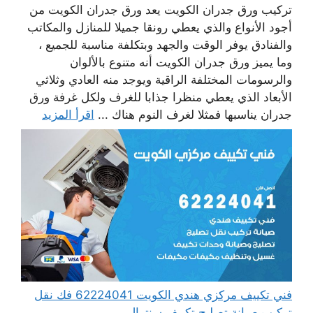
تركيب ورق جدران الكويت يعد ورق جدران الكويت من
أجود الأنواع والذي يعطي رونقا جميلا للمنازل والمكاتب
والفنادق يوفر الوقت والجهد وبتكلفة مناسبة للجميع ،
وما يميز ورق جدران الكويت أنه متنوع بالألوان
والرسومات المختلفة الراقية ويوجد منه العادي وثلاثي
الأبعاد الذي يعطي منظرا جذابا للغرف ولكل غرفة ورق
جدران يناسبها فمثلا لغرف النوم هناك ...
اقرأ المزيد
فني تكييف مركزي هندي الكويت 62224041 فك نقل
تركيب صيانة تصليح تكييف سنترال