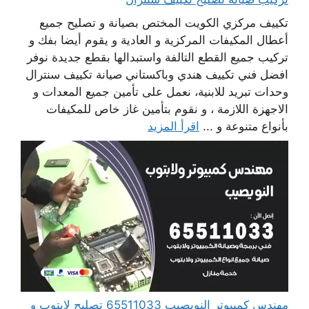
تكييف مركزي الكويت المختص بصيانة و تصليح جميع
أعطال المكيفات المركزية و العادية و يقوم أيضا بفك و
تركيب جميع القطع التالفة واستبدالها بقطع جديدة نوفر
افضل فني تكييف هندي وباكستاني صيانة تكييف سنترال
وحدات تبريد للابنية، نعمل على تأمين جميع المعدات و
الاجهزة اللازمة ، و نقوم بتأمين غاز خاص للمكيفات
بأنواع متنوعة و ...
اقرأ المزيد
مهندس كمبيوتر النويصيب 65511033 تصليح لابتوب و