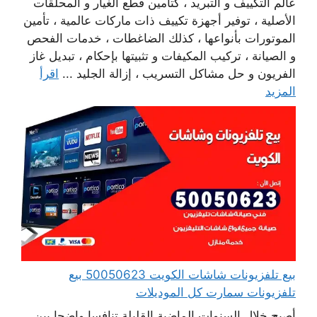
عالم التكييف و التبريد ، كتأمين قطع الغيار و المحلقات
الأصلية ، توفير أجهزة تكييف ذات ماركات عالمية ، تأمين
الموتورات بأنواعها ، كذلك الضاغطات ، خدمات الفحص
و الصيانة ، تركيب المكيفات و تثبيتها بإحكام ، تبديل غاز
الفريون و حل مشاكل التسريب ، إزالة الجليد ...
اقرأ
المزيد
بيع تلفزيونات شاشات الكويت 50050623 بيع
تلفزيونات سمارت كل الموديلات
أصبح خلال السنوات الماضية القليلة تنافسا واضحا بين