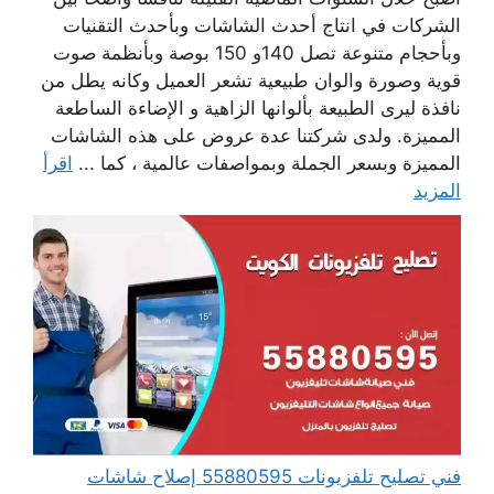
الشركات في انتاج أحدث الشاشات وبأحدث التقنيات
وبأحجام متنوعة تصل 140و 150 بوصة وبأنظمة صوت
قوية وصورة والوان طبيعية تشعر العميل وكانه يطل من
نافذة ليرى الطبيعة بألوانها الزاهية و الإضاءة الساطعة
المميزة. ولدى شركتنا عدة عروض على هذه الشاشات
المميزة وبسعر الجملة وبمواصفات عالمية ، كما ...
اقرأ
المزيد
فني تصليح تلفزيونات 55880595 إصلاح شاشات