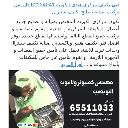
فني تكييف مركزي هندي الكويت 62224041 فك نقل
تركيب صيانة تصليح تكييف سنترال
تكييف مركزي الكويت المختص بصيانة و تصليح جميع
أعطال المكيفات المركزية و العادية و يقوم أيضا بفك و
تركيب جميع القطع التالفة واستبدالها بقطع جديدة نوفر
افضل فني تكييف هندي وباكستاني صيانة تكييف سنترال
وحدات تبريد للابنية، نعمل على تأمين جميع المعدات و
الاجهزة اللازمة ، و نقوم بتأمين غاز خاص للمكيفات
بأنواع متنوعة و ...
اقرأ المزيد