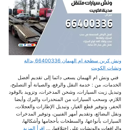
ونش كرين سطحة ام الهيمان 66400336 بدالة
ونشات الكويت
فني ونش ام الهيمان يسعى دائما إلى تقديم أفضل
الخدمات، من : خدمة النقل والرفع، والصيانة أو التصليح،
وتبديل زيت السيارات، وشحن المدخرات، وتزويد بالوقود
اللازم، وسحب السيارات من المنحدرات والبرك وأيضا
الحفر، وتوفير قطع الغيار، وتبديل الإطارات والعجلات،
ونقل البضائع، وتقديم أمهر الفنيين، وتوفير المدخرات
السيارات بأنواعها، والسطحات بأحجامها وأشكالها،
والرافعات والونشات على اختلافها، ...
اقرأ المزيد