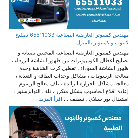
مهندس كمبيوتر العارضية الصناعية 65511033 تصليح
لابتوب و كمبيوتر بالمنزل
مهندس كمبيوتر العارضية الصناعية المختص بصيانة و
تصليح أعطال الكومبيوترات من ظهور الشاشة الزرقاء ،
ظهور الشاشة السوداء ، تعطيل كرت الشاشة وحدة
معالجة الرسومات ، مشاكل وحدات الطاقة و التغذية ،
معالجة مشاكل الحرارة الزائدة ، تلف معالج الرسوم ،
إعادة اقلاع الحاسوب بشكل متكرر ، تلف التوانزستور ،
استبدال بور سبلاي ، تنظيف ...
اقرأ المزيد