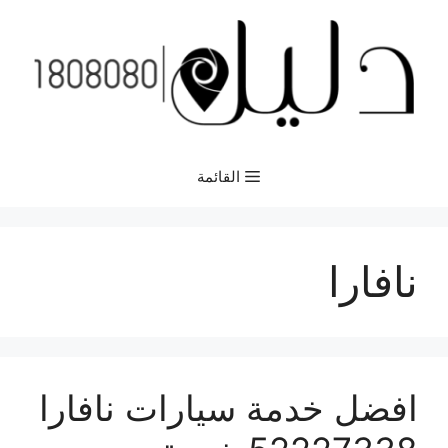
نتقل
لى
لمحتوى
القائمة
نافارا
افضل خدمة سيارات نافارا