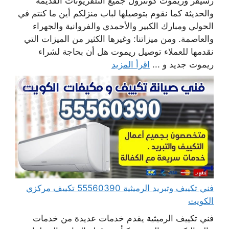
رسيفر وريموت كونترول جميع التلفزيونات القديمة
والحديثة كما نقوم بتوصيلها لباب منزلكم أين ما كنتم في
الحولي ومبارك الكبير والأحمدي والفروانية والجهراء
والعاصمة. ومن ميزاتنا: وغيرها الكثير من الميزات التي
نقدمها للعملاء توصيل ريموت هل أن بحاجة لشراء
ريموت جديد و ...
اقرأ المزيد
فني تكييف وتبريد الرميثية 55560390 تكييف مركزي
الكويت
فني تكييف الرميثية يقدم خدمات عديدة من خدمات