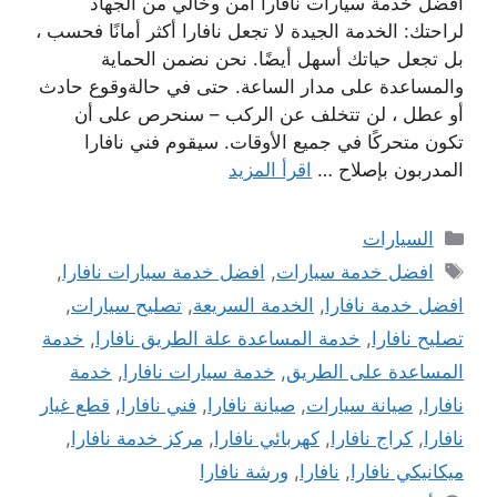
افضل خدمة سيارات نافارا امن وخالي من الجهاد
لراحتك: الخدمة الجيدة لا تجعل نافارا أكثر أمانًا فحسب ،
بل تجعل حياتك أسهل أيضًا. نحن نضمن الحماية
والمساعدة على مدار الساعة. حتى في حالةوقوع حادث
أو عطل ، لن تتخلف عن الركب – سنحرص على أن
تكون متحركًا في جميع الأوقات. سيقوم فني نافارا
المدربون بإصلاح …
اقرأ المزيد
التصنيفات
السيارات
الوسوم
افضل خدمة سيارات
,
افضل خدمة سيارات نافارا
,
افضل خدمة نافارا
,
الخدمة السريعة
,
تصليح سيارات
,
تصليح نافارا
,
خدمة المساعدة علة الطريق نافارا
,
خدمة
المساعدة على الطريق
,
خدمة سيارات نافارا
,
خدمة
نافارا
,
صيانة سيارات
,
صيانة نافارا
,
فني نافارا
,
قطع غيار
نافارا
,
كراج نافارا
,
كهربائي نافارا
,
مركز خدمة نافارا
,
ميكانيكي نافارا
,
نافارا
,
ورشة نافارا