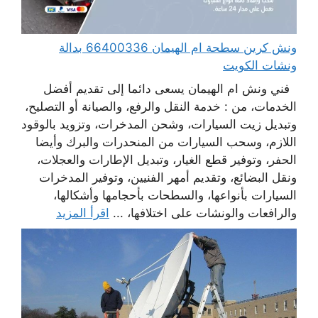
ونش كرين سطحة ام الهيمان 66400336 بدالة
ونشات الكويت
فني ونش ام الهيمان يسعى دائما إلى تقديم أفضل
الخدمات، من : خدمة النقل والرفع، والصيانة أو التصليح،
وتبديل زيت السيارات، وشحن المدخرات، وتزويد بالوقود
اللازم، وسحب السيارات من المنحدرات والبرك وأيضا
الحفر، وتوفير قطع الغيار، وتبديل الإطارات والعجلات،
ونقل البضائع، وتقديم أمهر الفنيين، وتوفير المدخرات
السيارات بأنواعها، والسطحات بأحجامها وأشكالها،
والرافعات والونشات على اختلافها، ...
اقرأ المزيد