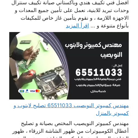
افضل فني تكييف هندي وباكستاني صيانة تكييف سنترال
وحدات تبريد للابنية، نعمل على تأمين جميع المعدات و
الاجهزة اللازمة ، و نقوم بتأمين غاز خاص للمكيفات
بأنواع متنوعة و ...
اقرأ المزيد
مهندس كمبيوتر النويصيب 65511033 تصليح لابتوب و
كمبيوتر بالمنزل
مهندس كمبيوتر النويصيب المختص بصيانة و تصليح
أعطال الكومبيوترات من ظهور الشاشة الزرقاء ، ظهور