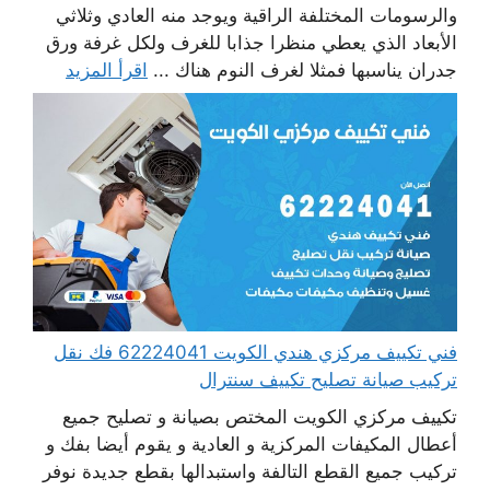
والرسومات المختلفة الراقية ويوجد منه العادي وثلاثي
الأبعاد الذي يعطي منظرا جذابا للغرف ولكل غرفة ورق
جدران يناسبها فمثلا لغرف النوم هناك ...
اقرأ المزيد
فني تكييف مركزي هندي الكويت 62224041 فك نقل
تركيب صيانة تصليح تكييف سنترال
تكييف مركزي الكويت المختص بصيانة و تصليح جميع
أعطال المكيفات المركزية و العادية و يقوم أيضا بفك و
تركيب جميع القطع التالفة واستبدالها بقطع جديدة نوفر