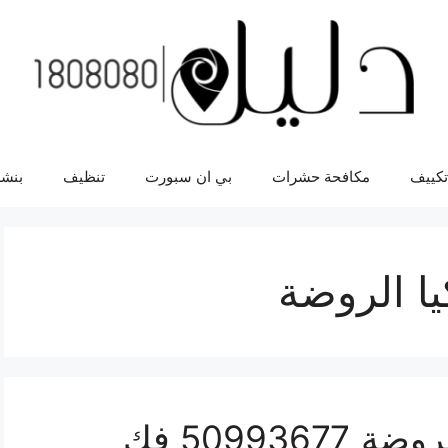
تكييف
مكافحة حشرات
بي ان سبورت
تنظيف
بنشر
يا الروضة
نجار تركيب اثاث ايكيا الروضة 50993677 فك