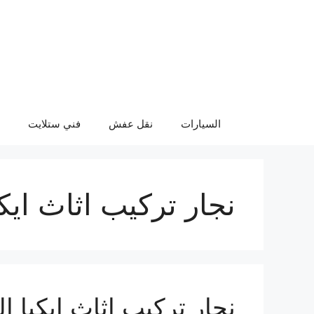
نتقل
لى
لمحتوى
السيارات
نقل عفش
فني ستلايت
نجار تركيب اثاث ايك