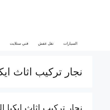
نتقل
لى
لمحتوى
السيارات
نقل عفش
فني ستلايت
نجار تركيب اثاث ايك