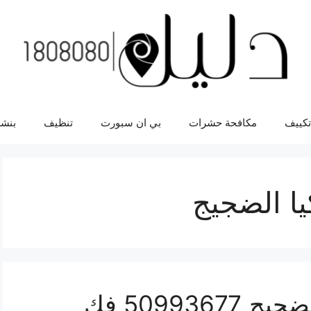
تكييف
مكافحة حشرات
بي ان سبورت
تنظيف
بنشر
يا الضجيج
نجار تركيب اثاث ايكيا الضجيج 50993677 فك