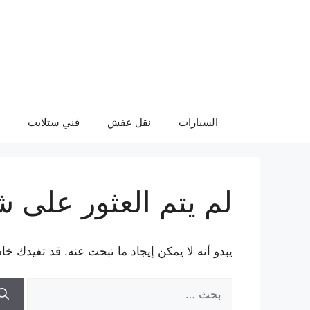
نتقل
لى
لمحتوى
السيارات
نقل عفش
فني ستلايت
لم يتم العثور على 
يبدو أنه لا يمكن إيجاد ما تبحث عنه. قد تفيدك خا
البحث
عن: