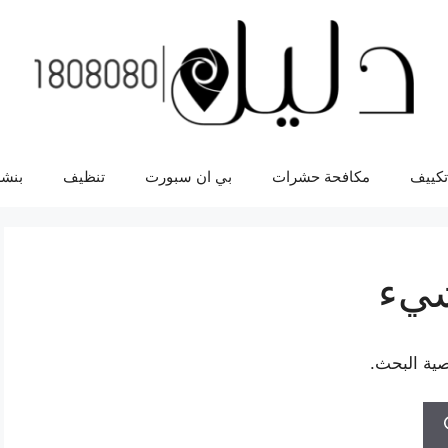
تكييف
مكافحة حشرات
بي ان سبورت
تنظيف
بنشر
شيء
صية البحث.