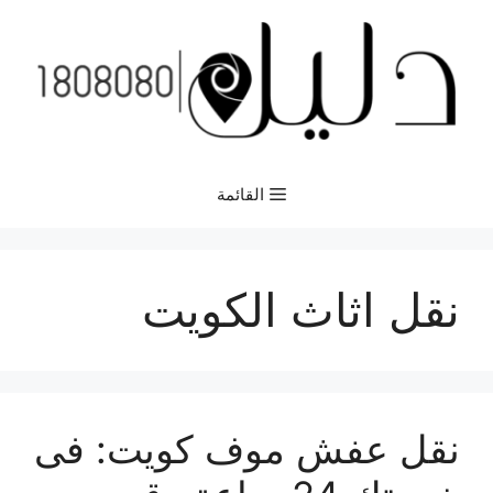
نتقل
لى
لمحتوى
القائمة
نقل اثاث الكويت
نقل عفش موف كويت: فى