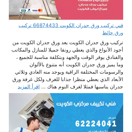
فني تركيب ورق جدران الكويت 66874433 تركيب
ورق حائط
تركيب ورق جدران الكويت يعد ورق جدران الكويت من
أجود الأنواع والذي يعطي رونقا جميلا للمنازل والمكاتب
والفنادق يوفر الوقت والجهد وبتكلفة مناسبة للجميع ،
وما يميز ورق جدران الكويت أنه متنوع بالألوان
والرسومات المختلفة الراقية ويوجد منه العادي وثلاثي
الأبعاد الذي يعطي منظرا جذابا للغرف ولكل غرفة ورق
جدران يناسبها فمثلا لغرف النوم هناك ...
اقرأ المزيد