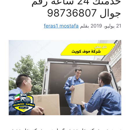
خدمتك 24 ساعة رقم
جوال 98736807
21 يوليو، 2019
بقلم
feras1 mostafa