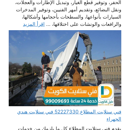
الحفر، وتوفير قطع الغيار، وتبديل الإطارات والعجلات،
ونقل البضائع، وتقديم أمهر الفنيين، وتوفير المدخرات
السيارات بأنواعها، والسطحات بأحجامها وأشكالها،
والرافعات والونشات على اختلافها، ...
اقرأ المزيد
فني ستلايت المطلاع 52227330 فني ستلايت هندي
الجهراء
يقدم فني ستلايت المطلاع كل ما يلزمك من خدمات