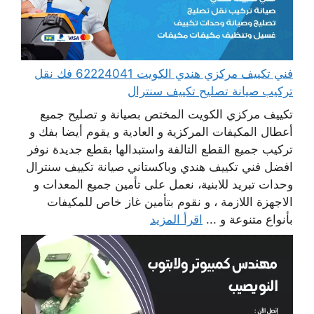
فني تكييف مركزي هندي الكويت 62224041 فك نقل
تركيب صيانة تصليح تكييف سنترال
تكييف مركزي الكويت المختص بصيانة و تصليح جميع
أعطال المكيفات المركزية و العادية و يقوم أيضا بفك و
تركيب جميع القطع التالفة واستبدالها بقطع جديدة نوفر
افضل فني تكييف هندي وباكستاني صيانة تكييف سنترال
وحدات تبريد للابنية، نعمل على تأمين جميع المعدات و
الاجهزة اللازمة ، و نقوم بتأمين غاز خاص للمكيفات
بأنواع متنوعة و ...
اقرأ المزيد