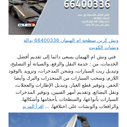
ونش كرين سطحة ام الهيمان 66400336 بدالة
ونشات الكويت
فني ونش ام الهيمان يسعى دائما إلى تقديم أفضل
الخدمات، من : خدمة النقل والرفع، والصيانة أو التصليح،
وتبديل زيت السيارات، وشحن المدخرات، وتزويد بالوقود
اللازم، وسحب السيارات من المنحدرات والبرك وأيضا
الحفر، وتوفير قطع الغيار، وتبديل الإطارات والعجلات،
ونقل البضائع، وتقديم أمهر الفنيين، وتوفير المدخرات
السيارات بأنواعها، والسطحات بأحجامها وأشكالها،
والرافعات والونشات على اختلافها، ...
اقرأ المزيد