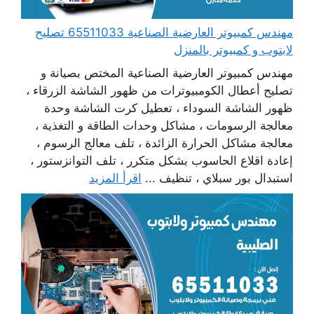
مهندس كمبيوتر العارضية الصناعية 65511033 تصليح
لابتوب و كمبيوتر بالمنزل
مهندس كمبيوتر العارضية الصناعية المختص بصيانة و
تصليح أعطال الكومبيوترات من ظهور الشاشة الزرقاء ،
ظهور الشاشة السوداء ، تعطيل كرت الشاشة وحدة
معالجة الرسومات ، مشاكل وحدات الطاقة و التغذية ،
معالجة مشاكل الحرارة الزائدة ، تلف معالج الرسوم ،
إعادة اقلاع الحاسوب بشكل متكرر ، تلف التوانزستور ،
استبدال بور سبلاي ، تنظيف ...
اقرأ المزيد