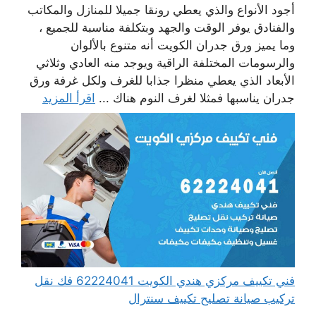
أجود الأنواع والذي يعطي رونقا جميلا للمنازل والمكاتب
والفنادق يوفر الوقت والجهد وبتكلفة مناسبة للجميع ،
وما يميز ورق جدران الكويت أنه متنوع بالألوان
والرسومات المختلفة الراقية ويوجد منه العادي وثلاثي
الأبعاد الذي يعطي منظرا جذابا للغرف ولكل غرفة ورق
جدران يناسبها فمثلا لغرف النوم هناك ...
اقرأ المزيد
فني تكييف مركزي هندي الكويت 62224041 فك نقل
تركيب صيانة تصليح تكييف سنترال