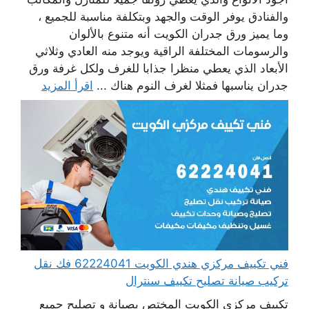
والفنادق يوفر الوقت والجهد وبتكلفة مناسبة للجميع ،
وما يميز ورق جدران الكويت أنه متنوع بالألوان
والرسومات المختلفة الراقية ويوجد منه العادي وثلاثي
الأبعاد الذي يعطي منظرا جذابا للغرف ولكل غرفة ورق
جدران يناسبها فمثلا لغرف النوم هناك ...
اقرأ المزيد
فني تكييف مركزي هندي الكويت 62224041 فك نقل
تركيب صيانة تصليح تكييف سنترال
تكييف مركزي الكويت المختص بصيانة و تصليح جميع