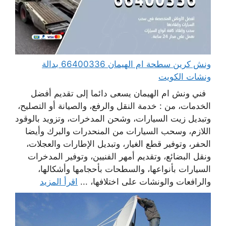
ونش كرين سطحة ام الهيمان 66400336 بدالة
ونشات الكويت
فني ونش ام الهيمان يسعى دائما إلى تقديم أفضل
الخدمات، من : خدمة النقل والرفع، والصيانة أو التصليح،
وتبديل زيت السيارات، وشحن المدخرات، وتزويد بالوقود
اللازم، وسحب السيارات من المنحدرات والبرك وأيضا
الحفر، وتوفير قطع الغيار، وتبديل الإطارات والعجلات،
ونقل البضائع، وتقديم أمهر الفنيين، وتوفير المدخرات
السيارات بأنواعها، والسطحات بأحجامها وأشكالها،
والرافعات والونشات على اختلافها، ...
اقرأ المزيد