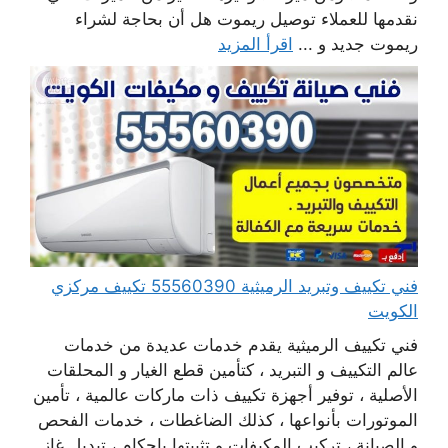
نقدمها للعملاء توصيل ريموت هل أن بحاجة لشراء
ريموت جديد و ...
اقرأ المزيد
فني تكييف وتبريد الرميثية 55560390 تكييف مركزي
الكويت
فني تكييف الرميثية يقدم خدمات عديدة من خدمات
عالم التكييف و التبريد ، كتأمين قطع الغيار و المحلقات
الأصلية ، توفير أجهزة تكييف ذات ماركات عالمية ، تأمين
الموتورات بأنواعها ، كذلك الضاغطات ، خدمات الفحص
و الصيانة ، تركيب المكيفات و تثبيتها بإحكام ، تبديل غاز