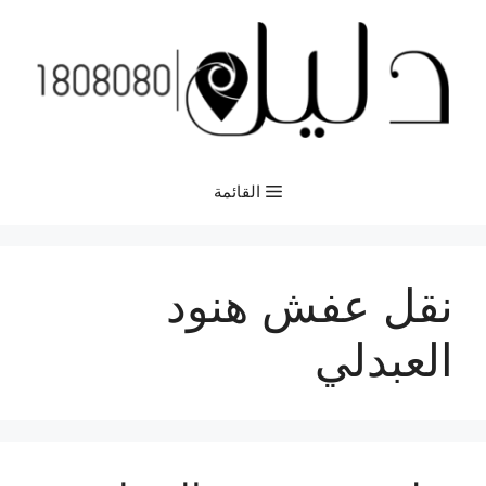
نتقل
لى
لمحتوى
القائمة
نقل عفش هنود
العبدلي