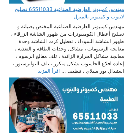
مهندس كمبيوتر العارضية الصناعية 65511033 تصليح
لابتوب و كمبيوتر بالمنزل
مهندس كمبيوتر العارضية الصناعية المختص بصيانة و
تصليح أعطال الكومبيوترات من ظهور الشاشة الزرقاء ،
ظهور الشاشة السوداء ، تعطيل كرت الشاشة وحدة
معالجة الرسومات ، مشاكل وحدات الطاقة و التغذية ،
معالجة مشاكل الحرارة الزائدة ، تلف معالج الرسوم ،
إعادة اقلاع الحاسوب بشكل متكرر ، تلف التوانزستور ،
استبدال بور سبلاي ، تنظيف ...
اقرأ المزيد