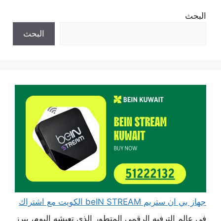
البحث
البحث
جهاز بي ان ستريم beIN STREAM الكويت مع اشتراك
في عالم الترفيه الرقمي المتطور الذي تعيشه اليوم، يبرز