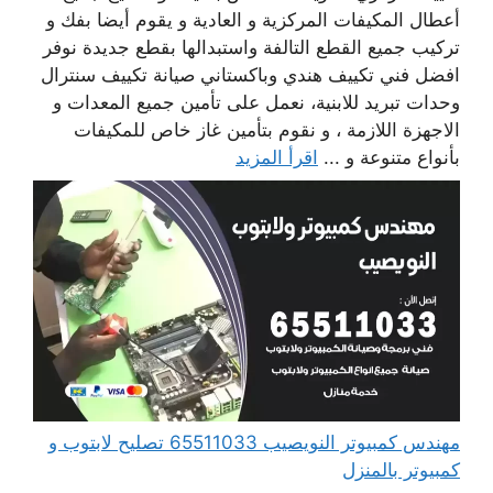
أعطال المكيفات المركزية و العادية و يقوم أيضا بفك و
تركيب جميع القطع التالفة واستبدالها بقطع جديدة نوفر
افضل فني تكييف هندي وباكستاني صيانة تكييف سنترال
وحدات تبريد للابنية، نعمل على تأمين جميع المعدات و
الاجهزة اللازمة ، و نقوم بتأمين غاز خاص للمكيفات
بأنواع متنوعة و ...
اقرأ المزيد
مهندس كمبيوتر النويصيب 65511033 تصليح لابتوب و
كمبيوتر بالمنزل