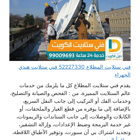
فني ستلايت المطلاع 52227330 فني ستلايت هندي
الجهراء
يقدم فني ستلايت المطلاع كل ما يلزمك من خدمات
عالم الستلايت المميزة، من : الفحص والصيانة والتصليح،
وخدمات الفك أو التركيب إلى جانب النقل السريع،
بالإضافة إلى ما يوفره من قطع الغيار والملحقات، أو
الكابلات والوصلات، إلى جانب الستاندات والريموتات،
غير خدمة البرمجة وضبط الإعدادات، وإزالة التشفير،
وتجديد اشتراك بي أن سبورت، وتوفير الأطباق اللاقطة،
...
اقرأ المزيد