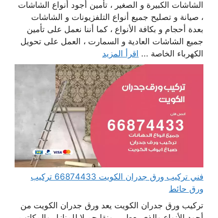
الشاشات الكبيرة و الصغير ، تأمين أجود أنواع الشاشات
، صيانة و تصليح جميع أنواع التلفزيونات و الشاشات
بعدة أحجام و بكافة الأنواع ، كما أننا نعمل على تأمين
جميع الشاشات العادية و السمارت ، العمل على تحويل
الكهرباء الخاصة ...
اقرأ المزيد
فني تركيب ورق جدران الكويت 66874433 تركيب
ورق حائط
تركيب ورق جدران الكويت يعد ورق جدران الكويت من
أجود الأنواع والذي يعطي رونقا جميلا للمنازل والمكاتب