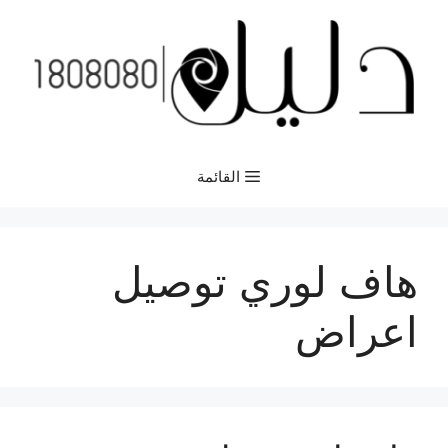
نتقل
لى
لمحتوى
القائمة
هاف لوري توصيل
اعراض