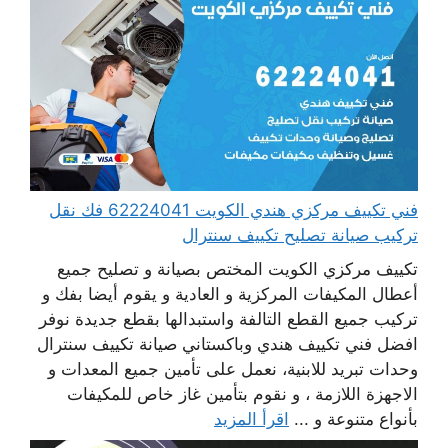
فني تكييف مركزي هندي الكويت 62224041 فك نقل
تركيب صيانة تصليح تكييف سنترال
تكييف مركزي الكويت المختص بصيانة و تصليح جميع
أعطال المكيفات المركزية و العادية و يقوم أيضا بفك و
تركيب جميع القطع التالفة واستبدالها بقطع جديدة نوفر
افضل فني تكييف هندي وباكستاني صيانة تكييف سنترال
وحدات تبريد للابنية، نعمل على تأمين جميع المعدات و
الاجهزة اللازمة ، و نقوم بتأمين غاز خاص للمكيفات
بأنواع متنوعة و ...
اقرأ المزيد