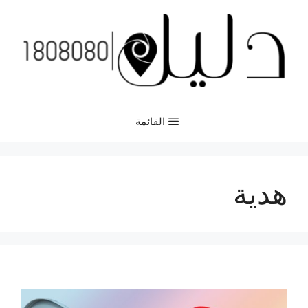
نتقل
لى
لمحتوى
القائمة
هدية