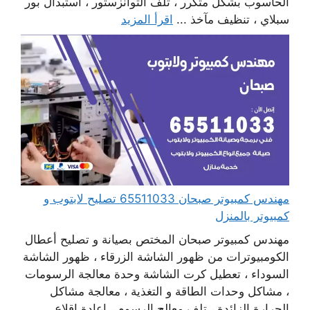
الحاسوب بشكل متكرر ، تلف التوانزستور ، استبدال بور
سبلاي ، تنظيف مآخذ ...
اقرأ المزيد
مهندس كمبيوتر صبحان 65511033 تصليح لابتوب و
كمبيوتر بالمنزل
مهندس كمبيوتر صبحان المختص بصيانة و تصليح أعطال
الكومبيوترات من ظهور الشاشة الزرقاء ، ظهور الشاشة
السوداء ، تعطيل كرت الشاشة وحدة معالجة الرسومات
، مشاكل وحدات الطاقة و التغذية ، معالجة مشاكل
الحرارة الزائدة ، تلف معالج الرسوم ، إعادة اقلاع