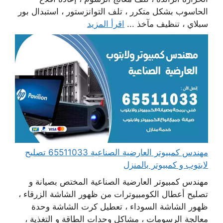
الحاسوب بشكل متكرر ، تلف التوانزستور ، استبدال بور
سبلاي ، تنظيف مآخذ ...
اقرأ المزيد
مهندس كمبيوتر العارضية الصناعية 65511033 تصليح
لابتوب و كمبيوتر بالمنزل
مهندس كمبيوتر العارضية الصناعية المختص بصيانة و
تصليح أعطال الكومبيوترات من ظهور الشاشة الزرقاء ،
ظهور الشاشة السوداء ، تعطيل كرت الشاشة وحدة
معالجة الرسومات ، مشاكل وحدات الطاقة و التغذية ،