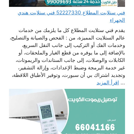
فني ستلايت المطلاع 52227330 فني ستلايت هندي
الجهراء
يقدم فني ستلايت المطلاع كل ما يلزمك من خدمات
عالم الستلايت المميزة، من : الفحص والصيانة والتصليح،
وخدمات الفك أو التركيب إلى جانب النقل السريع،
بالإضافة إلى ما يوفره من قطع الغيار والملحقات، أو
الكابلات والوصلات، إلى جانب الستاندات والريموتات،
غير خدمة البرمجة وضبط الإعدادات، وإزالة التشفير،
وتجديد اشتراك بي أن سبورت، وتوفير الأطباق اللاقطة،
...
اقرأ المزيد