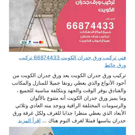
فني تركيب ورق جدران الكويت 66874433 تركيب
ورق حائط
تركيب ورق جدران الكويت يعد ورق جدران الكويت من
أجود الأنواع والذي يعطي رونقا جميلا للمنازل والمكاتب
والفنادق يوفر الوقت والجهد وبتكلفة مناسبة للجميع ،
وما يميز ورق جدران الكويت أنه متنوع بالألوان
والرسومات المختلفة الراقية ويوجد منه العادي وثلاثي
الأبعاد الذي يعطي منظرا جذابا للغرف ولكل غرفة ورق
جدران يناسبها فمثلا لغرف النوم هناك ...
اقرأ المزيد