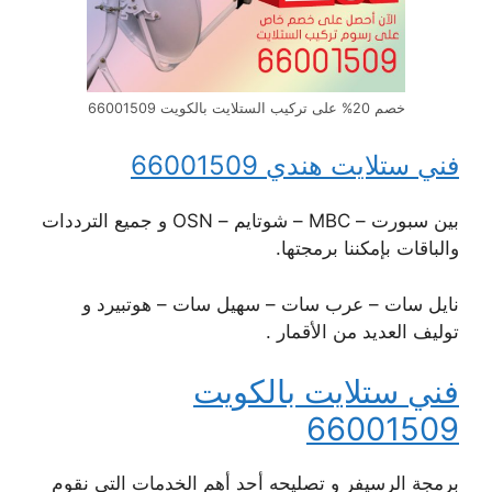
خصم 20% على تركيب الستلايت بالكويت 66001509
فني ستلايت هندي 66001509
بين سبورت – MBC – شوتايم – OSN و جميع الترددات
والباقات بإمكننا برمجتها.
نايل سات – عرب سات – سهيل سات – هوتبيرد و
توليف العديد من الأقمار .
فني ستلايت بالكويت
66001509
برمجة الرسيفر و تصليحه أحد أهم الخدمات التي نقوم