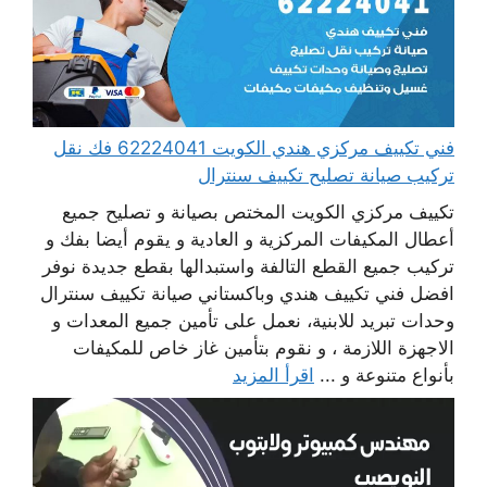
فني تكييف مركزي هندي الكويت 62224041 فك نقل
تركيب صيانة تصليح تكييف سنترال
تكييف مركزي الكويت المختص بصيانة و تصليح جميع
أعطال المكيفات المركزية و العادية و يقوم أيضا بفك و
تركيب جميع القطع التالفة واستبدالها بقطع جديدة نوفر
افضل فني تكييف هندي وباكستاني صيانة تكييف سنترال
وحدات تبريد للابنية، نعمل على تأمين جميع المعدات و
الاجهزة اللازمة ، و نقوم بتأمين غاز خاص للمكيفات
بأنواع متنوعة و ...
اقرأ المزيد