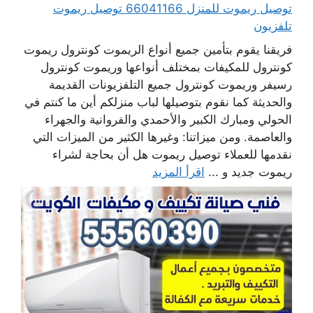
توصيل ريموت للمنزل 66041166 توصيل ريموت
تلفزيون
فريقنا يقوم بتأمين جميع أنواع الريموت كونترول ريموت
كونترول للمكيفات بمختلف أنواعها وريموت كونترول
رسيفر وريموت كونترول جميع التلفزيونات القديمة
والحديثة كما نقوم بتوصيلها لباب منزلكم أين ما كنتم في
الحولي ومبارك الكبير والأحمدي والفروانية والجهراء
والعاصمة. ومن ميزاتنا: وغيرها الكثير من الميزات التي
نقدمها للعملاء توصيل ريموت هل أن بحاجة لشراء
ريموت جديد و ...
اقرأ المزيد