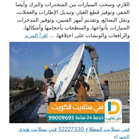
اللازم، وسحب السيارات من المنحدرات والبرك وأيضا
الحفر، وتوفير قطع الغيار، وتبديل الإطارات والعجلات،
ونقل البضائع، وتقديم أمهر الفنيين، وتوفير المدخرات
السيارات بأنواعها، والسطحات بأحجامها وأشكالها،
والرافعات والونشات على اختلافها، ...
اقرأ المزيد
فني ستلايت المطلاع 52227330 فني ستلايت هندي
الجهراء