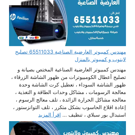
مهندس كمبيوتر العارضية الصناعية 65511033 تصليح
لابتوب و كمبيوتر بالمنزل
مهندس كمبيوتر العارضية الصناعية المختص بصيانة و
تصليح أعطال الكومبيوترات من ظهور الشاشة الزرقاء ،
ظهور الشاشة السوداء ، تعطيل كرت الشاشة وحدة
معالجة الرسومات ، مشاكل وحدات الطاقة و التغذية ،
معالجة مشاكل الحرارة الزائدة ، تلف معالج الرسوم ،
إعادة اقلاع الحاسوب بشكل متكرر ، تلف التوانزستور ،
استبدال بور سبلاي ، تنظيف ...
اقرأ المزيد