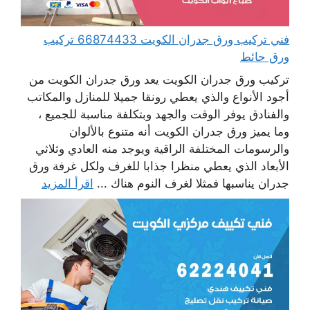
فني تركيب ورق جدران الكويت 66874433 تركيب
ورق حائط
تركيب ورق جدران الكويت يعد ورق جدران الكويت من
أجود الأنواع والذي يعطي رونقا جميلا للمنازل والمكاتب
والفنادق يوفر الوقت والجهد وبتكلفة مناسبة للجميع ،
وما يميز ورق جدران الكويت أنه متنوع بالألوان
والرسومات المختلفة الراقية ويوجد منه العادي وثلاثي
الأبعاد الذي يعطي منظرا جذابا للغرف ولكل غرفة ورق
جدران يناسبها فمثلا لغرف النوم هناك ...
اقرأ المزيد