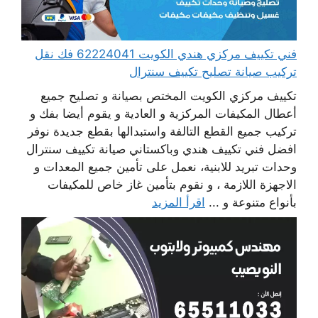
فني تكييف مركزي هندي الكويت 62224041 فك نقل
تركيب صيانة تصليح تكييف سنترال
تكييف مركزي الكويت المختص بصيانة و تصليح جميع
أعطال المكيفات المركزية و العادية و يقوم أيضا بفك و
تركيب جميع القطع التالفة واستبدالها بقطع جديدة نوفر
افضل فني تكييف هندي وباكستاني صيانة تكييف سنترال
وحدات تبريد للابنية، نعمل على تأمين جميع المعدات و
الاجهزة اللازمة ، و نقوم بتأمين غاز خاص للمكيفات
بأنواع متنوعة و ...
اقرأ المزيد