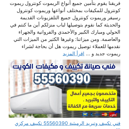
فريقنا يقوم بتأمين جميع أنواع الريموت كونترول ريموت
كونترول للمكيفات بمختلف أنواعها وريموت كونترول
رسيفر وريموت كونترول جميع التلفزيونات القديمة
والحديثة كما نقوم بتوصيلها لباب منزلكم أين ما كنتم في
الحولي ومبارك الكبير والأحمدي والفروانية والجهراء
والعاصمة. ومن ميزاتنا: وغيرها الكثير من الميزات التي
نقدمها للعملاء توصيل ريموت هل أن بحاجة لشراء
ريموت جديد و ...
اقرأ المزيد
فني تكييف وتبريد الرميثية 55560390 تكييف مركزي