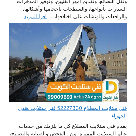
ونقل البضائع، وتقديم أمهر الفنيين، وتوفير المدخرات
السيارات بأنواعها، والسطحات بأحجامها وأشكالها،
والرافعات والونشات على اختلافها، ...
اقرأ المزيد
فني ستلايت المطلاع 52227330 فني ستلايت هندي
الجهراء
يقدم فني ستلايت المطلاع كل ما يلزمك من خدمات
عالم الستلايت المميزة، من : الفحص والصيانة والتصليح،