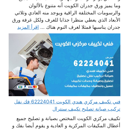
وما يميز ورق جدران الكويت أنه متنوع بالألوان
والرسومات المختلفة الراقية ويوجد منه العادي وثلاثي
الأبعاد الذي يعطي منظرا جذابا للغرف ولكل غرفة ورق
جدران يناسبها فمثلا لغرف النوم هناك ...
اقرأ المزيد
فني تكييف مركزي هندي الكويت 62224041 فك نقل
تركيب صيانة تصليح تكييف سنترال
تكييف مركزي الكويت المختص بصيانة و تصليح جميع
أعطال المكيفات المركزية و العادية و يقوم أيضا بفك و