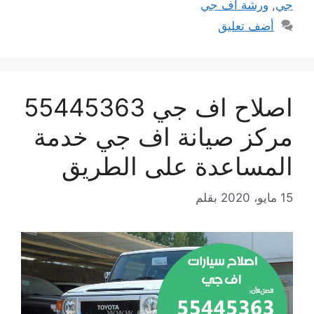
جي
,
ورشة اف جي
أضف تعليق
اصلاح اف جي 55445363
مركز صيانة اف جي خدمة
المساعدة على الطريق
15 مايو، 2020
بقلم