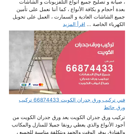
، صيانة و تصليح جميع أنواع التلفزيونات و الشاشات
بعدة أحجام و بكافة الأنواع ، كما أننا نعمل على تأمين
جميع الشاشات العادية و السمارت ، العمل على تحويل
الكهرباء الخاصة ...
اقرأ المزيد
فني تركيب ورق جدران الكويت 66874433 تركيب
ورق حائط
تركيب ورق جدران الكويت يعد ورق جدران الكويت من
أجود الأنواع والذي يعطي رونقا جميلا للمنازل والمكاتب
والفنادق يوفر الوقت والجهد وبتكلفة مناسبة للجميع ،