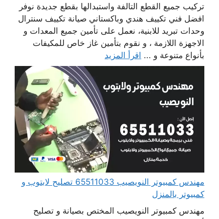
تركيب جميع القطع التالفة واستبدالها بقطع جديدة نوفر
افضل فني تكييف هندي وباكستاني صيانة تكييف سنترال
وحدات تبريد للابنية، نعمل على تأمين جميع المعدات و
الاجهزة اللازمة ، و نقوم بتأمين غاز خاص للمكيفات
بأنواع متنوعة و ...
اقرأ المزيد
مهندس كمبيوتر النويصيب 65511033 تصليح لابتوب و
كمبيوتر بالمنزل
مهندس كمبيوتر النويصيب المختص بصيانة و تصليح