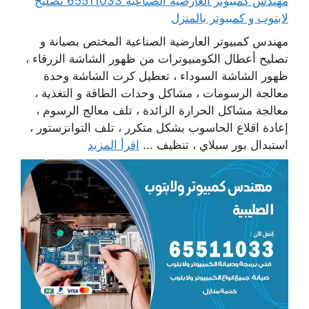
مهندس كمبيوتر العارضية الصناعية 65511033 تصليح
لابتوب و كمبيوتر بالمنزل
مهندس كمبيوتر العارضية الصناعية المختص بصيانة و
تصليح أعطال الكومبيوترات من ظهور الشاشة الزرقاء ،
ظهور الشاشة السوداء ، تعطيل كرت الشاشة وحدة
معالجة الرسومات ، مشاكل وحدات الطاقة و التغذية ،
معالجة مشاكل الحرارة الزائدة ، تلف معالج الرسوم ،
إعادة اقلاع الحاسوب بشكل متكرر ، تلف التوانزستور ،
استبدال بور سبلاي ، تنظيف ...
اقرأ المزيد