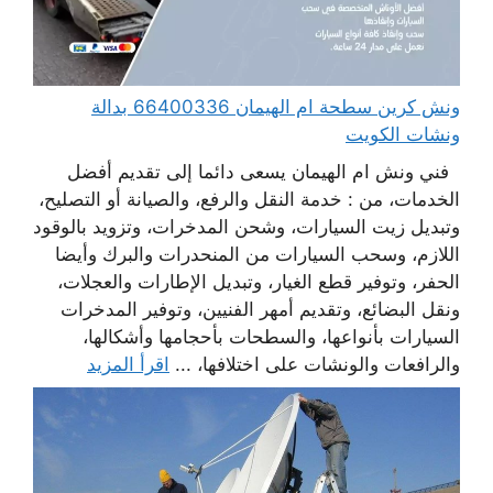
ونش كرين سطحة ام الهيمان 66400336 بدالة
ونشات الكويت
فني ونش ام الهيمان يسعى دائما إلى تقديم أفضل
الخدمات، من : خدمة النقل والرفع، والصيانة أو التصليح،
وتبديل زيت السيارات، وشحن المدخرات، وتزويد بالوقود
اللازم، وسحب السيارات من المنحدرات والبرك وأيضا
الحفر، وتوفير قطع الغيار، وتبديل الإطارات والعجلات،
ونقل البضائع، وتقديم أمهر الفنيين، وتوفير المدخرات
السيارات بأنواعها، والسطحات بأحجامها وأشكالها،
والرافعات والونشات على اختلافها، ...
اقرأ المزيد