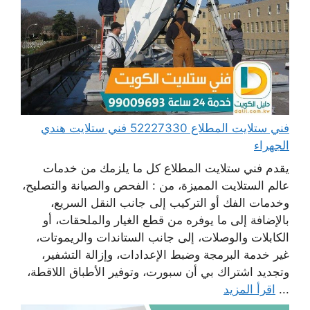
فني ستلايت المطلاع 52227330 فني ستلايت هندي
الجهراء
يقدم فني ستلايت المطلاع كل ما يلزمك من خدمات
عالم الستلايت المميزة، من : الفحص والصيانة والتصليح،
وخدمات الفك أو التركيب إلى جانب النقل السريع،
بالإضافة إلى ما يوفره من قطع الغيار والملحقات، أو
الكابلات والوصلات، إلى جانب الستاندات والريموتات،
غير خدمة البرمجة وضبط الإعدادات، وإزالة التشفير،
وتجديد اشتراك بي أن سبورت، وتوفير الأطباق اللاقطة،
...
اقرأ المزيد