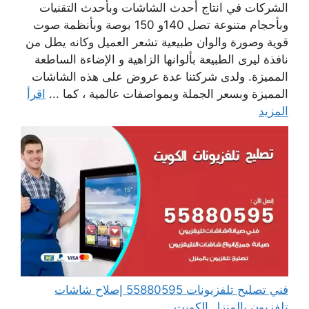
الشركات في انتاج أحدث الشاشات وبأحدث التقنيات
وبأحجام متنوعة تصل 140و 150 بوصة وبأنظمة صوت
قوية وصورة والوان طبيعية تشعر العميل وكانه يطل من
نافذة ليرى الطبيعة بألوانها الزاهية و الإضاءة الساطعة
المميزة. ولدى شركتنا عدة عروض على هذه الشاشات
المميزة وبسعر الجملة وبمواصفات عالمية ، كما ...
اقرأ
المزيد
فني تصليح تلفزيونات 55880595 إصلاح شاشات
تلفزيون بالمنزل الكويت