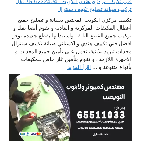
فني تكييف مركزي هندي الكويت 62224041 فك نقل
تركيب صيانة تصليح تكييف سنترال
تكييف مركزي الكويت المختص بصيانة و تصليح جميع
أعطال المكيفات المركزية و العادية و يقوم أيضا بفك و
تركيب جميع القطع التالفة واستبدالها بقطع جديدة نوفر
افضل فني تكييف هندي وباكستاني صيانة تكييف سنترال
وحدات تبريد للابنية، نعمل على تأمين جميع المعدات و
الاجهزة اللازمة ، و نقوم بتأمين غاز خاص للمكيفات
بأنواع متنوعة و ...
اقرأ المزيد