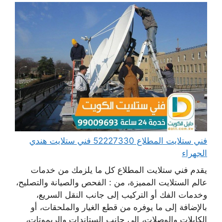
فني ستلايت المطلاع 52227330 فني ستلايت هندي
الجهراء
يقدم فني ستلايت المطلاع كل ما يلزمك من خدمات
عالم الستلايت المميزة، من : الفحص والصيانة والتصليح،
وخدمات الفك أو التركيب إلى جانب النقل السريع،
بالإضافة إلى ما يوفره من قطع الغيار والملحقات، أو
الكابلات والوصلات، إلى جانب الستاندات والريموتات،