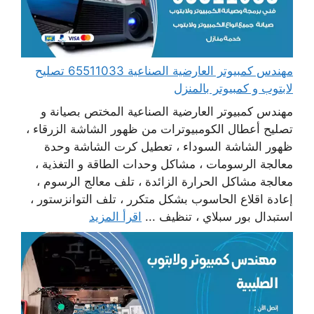
مهندس كمبيوتر العارضية الصناعية 65511033 تصليح
لابتوب و كمبيوتر بالمنزل
مهندس كمبيوتر العارضية الصناعية المختص بصيانة و
تصليح أعطال الكومبيوترات من ظهور الشاشة الزرقاء ،
ظهور الشاشة السوداء ، تعطيل كرت الشاشة وحدة
معالجة الرسومات ، مشاكل وحدات الطاقة و التغذية ،
معالجة مشاكل الحرارة الزائدة ، تلف معالج الرسوم ،
إعادة اقلاع الحاسوب بشكل متكرر ، تلف التوانزستور ،
استبدال بور سبلاي ، تنظيف ...
اقرأ المزيد