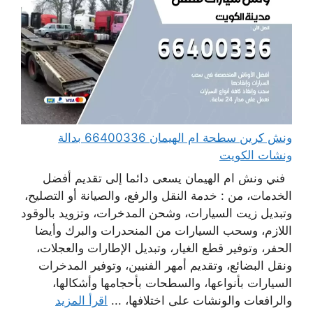
ونش كرين سطحة ام الهيمان 66400336 بدالة
ونشات الكويت
فني ونش ام الهيمان يسعى دائما إلى تقديم أفضل
الخدمات، من : خدمة النقل والرفع، والصيانة أو التصليح،
وتبديل زيت السيارات، وشحن المدخرات، وتزويد بالوقود
اللازم، وسحب السيارات من المنحدرات والبرك وأيضا
الحفر، وتوفير قطع الغيار، وتبديل الإطارات والعجلات،
ونقل البضائع، وتقديم أمهر الفنيين، وتوفير المدخرات
السيارات بأنواعها، والسطحات بأحجامها وأشكالها،
والرافعات والونشات على اختلافها، ...
اقرأ المزيد