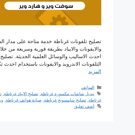
تصليح تلفونات غرناطة خدمة متاحة على مدار الساع
والايفونات والايباد بطريقة فورية وسريعة من خلال
احدث الاساليب والوسائل العلمية الحديثة. تصلي
التلفونات الاندرويد والايفونات باستخدام احدث ت
المزيد
التصنيفات
الهواتف
الوسوم
تبديل شاشات مكسورة غرناطة
,
تصليح الايباد غرناطة
,
ت
غرناطة
,
تصليح سامسونج غرناطة
,
صيانة هواتف غرناطة
,
ور
أضف تعليق