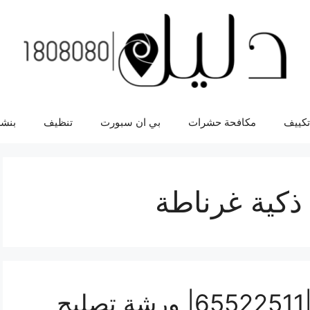
تكييف
مكافحة حشرات
بي ان سبورت
تنظيف
بنشر
ذكية غرناطة
تصليح تلفونات غرناطة |65522511| ورشة تصليح