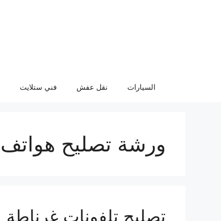
نتقل
لى
لمحتوى
السيارات
نقل عفش
فني ستلايت
ورشة تصليح هواتف 