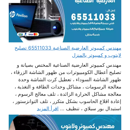
مهندس كمبيوتر العارضية الصناعية 65511033 تصليح
لابتوب و كمبيوتر بالمنزل
مهندس كمبيوتر العارضية الصناعية المختص بصيانة و
تصليح أعطال الكومبيوترات من ظهور الشاشة الزرقاء ،
ظهور الشاشة السوداء ، تعطيل كرت الشاشة وحدة
معالجة الرسومات ، مشاكل وحدات الطاقة و التغذية ،
معالجة مشاكل الحرارة الزائدة ، تلف معالج الرسوم ،
إعادة اقلاع الحاسوب بشكل متكرر ، تلف التوانزستور ،
استبدال بور سبلاي ، تنظيف ...
اقرأ المزيد