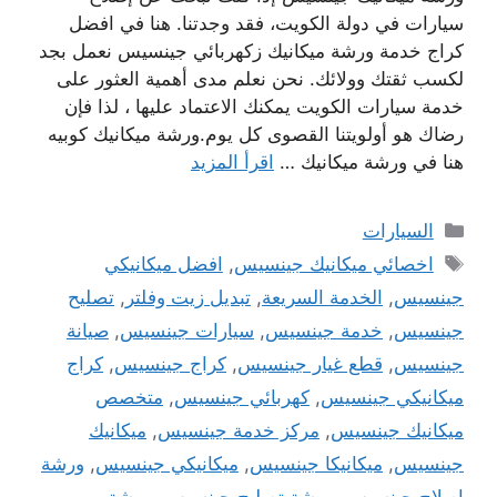
سيارات في دولة الكويت، فقد وجدتنا. هنا في افضل
كراج خدمة ورشة ميكانيك زكهربائي جينسيس نعمل بجد
لكسب ثقتك وولائك. نحن نعلم مدى أهمية العثور على
خدمة سيارات الكويت يمكنك الاعتماد عليها ، لذا فإن
رضاك ​​هو أولويتنا القصوى كل يوم.ورشة ميكانيك كوبيه
هنا في ورشة ميكانيك …
اقرأ المزيد
التصنيفات
السيارات
الوسوم
اخصائي ميكانيك جينسيس
,
افضل ميكانيكي
جينسيس
,
الخدمة السريعة
,
تبديل زيت وفلتر
,
تصليح
جينسيس
,
خدمة جينسيس
,
سيارات جينسيس
,
صيانة
جينسيس
,
قطع غيار جينسيس
,
كراج جينسيس
,
كراج
ميكانيكي جينسيس
,
كهربائي جينسيس
,
متخصص
ميكانيك جينسيس
,
مركز خدمة جينسيس
,
ميكانيك
جينسيس
,
ميكانيكا جينسيس
,
ميكانيكي جينسيس
,
ورشة
اصلاح جينسيس
,
ورشة تصليح جينسيس
,
ورشة