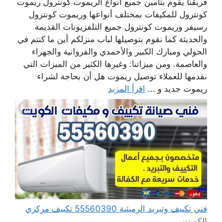
فريقنا يقوم بتأمين جميع أنواع الريموت كونترول ريموت
كونترول للمكيفات بمختلف أنواعها وريموت كونترول
رسيفر وريموت كونترول جميع التلفزيونات القديمة
والحديثة كما نقوم بتوصيلها لباب منزلكم أين ما كنتم في
الحولي ومبارك الكبير والأحمدي والفروانية والجهراء
والعاصمة. ومن ميزاتنا: وغيرها الكثير من الميزات التي
نقدمها للعملاء توصيل ريموت هل أن بحاجة لشراء
ريموت جديد و ...
اقرأ المزيد
فني تكييف وتبريد الرميثية 55560390 تكييف مركزي
الكويت