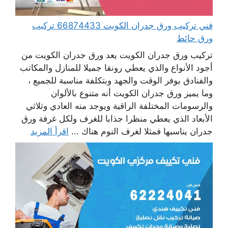
فني تركيب ورق جدران الكويت 66874433 تركيب
ورق حائط
تركيب ورق جدران الكويت يعد ورق جدران الكويت من
أجود الأنواع والذي يعطي رونقا جميلا للمنازل والمكاتب
والفنادق يوفر الوقت والجهد وبتكلفة مناسبة للجميع ،
وما يميز ورق جدران الكويت أنه متنوع بالألوان
والرسومات المختلفة الراقية ويوجد منه العادي وثلاثي
الأبعاد الذي يعطي منظرا جذابا للغرف ولكل غرفة ورق
جدران يناسبها فمثلا لغرف النوم هناك ...
اقرأ المزيد