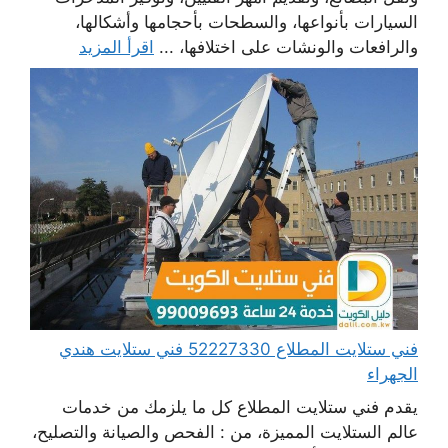
السيارات بأنواعها، والسطحات بأحجامها وأشكالها،
والرافعات والونشات على اختلافها، ...
اقرأ المزيد
فني ستلايت المطلاع 52227330 فني ستلايت هندي
الجهراء
يقدم فني ستلايت المطلاع كل ما يلزمك من خدمات
عالم الستلايت المميزة، من : الفحص والصيانة والتصليح،