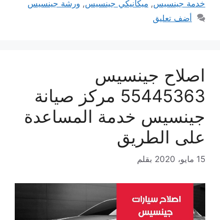
خدمة جينسيس
,
ميكانيكي جينسيس
,
ورشة جينسيس
أضف تعليق
اصلاح جينسيس
55445363 مركز صيانة
جينسيس خدمة المساعدة
على الطريق
15 مايو، 2020
بقلم