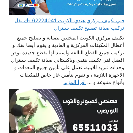
فني تكييف مركزي هندي الكويت 62224041 فك نقل
تركيب صيانة تصليح تكييف سنترال
تكييف مركزي الكويت المختص بصيانة و تصليح جميع
أعطال المكيفات المركزية و العادية و يقوم أيضا بفك و
تركيب جميع القطع التالفة واستبدالها بقطع جديدة نوفر
افضل فني تكييف هندي وباكستاني صيانة تكييف سنترال
وحدات تبريد للابنية، نعمل على تأمين جميع المعدات و
الاجهزة اللازمة ، و نقوم بتأمين غاز خاص للمكيفات
بأنواع متنوعة و ...
اقرأ المزيد