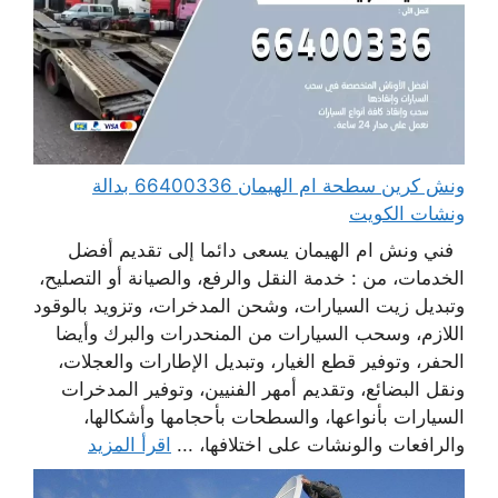
ونش كرين سطحة ام الهيمان 66400336 بدالة
ونشات الكويت
فني ونش ام الهيمان يسعى دائما إلى تقديم أفضل
الخدمات، من : خدمة النقل والرفع، والصيانة أو التصليح،
وتبديل زيت السيارات، وشحن المدخرات، وتزويد بالوقود
اللازم، وسحب السيارات من المنحدرات والبرك وأيضا
الحفر، وتوفير قطع الغيار، وتبديل الإطارات والعجلات،
ونقل البضائع، وتقديم أمهر الفنيين، وتوفير المدخرات
السيارات بأنواعها، والسطحات بأحجامها وأشكالها،
والرافعات والونشات على اختلافها، ...
اقرأ المزيد