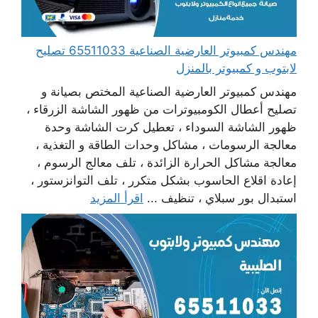
مهندس كمبيوتر العارضية الصناعية 65511033 تصليح
لابتوب و كمبيوتر بالمنزل
مهندس كمبيوتر العارضية الصناعية المختص بصيانة و
تصليح أعطال الكومبيوترات من ظهور الشاشة الزرقاء ،
ظهور الشاشة السوداء ، تعطيل كرت الشاشة وحدة
معالجة الرسومات ، مشاكل وحدات الطاقة و التغذية ،
معالجة مشاكل الحرارة الزائدة ، تلف معالج الرسوم ،
إعادة اقلاع الحاسوب بشكل متكرر ، تلف التوانزستور ،
استبدال بور سبلاي ، تنظيف ...
اقرأ المزيد