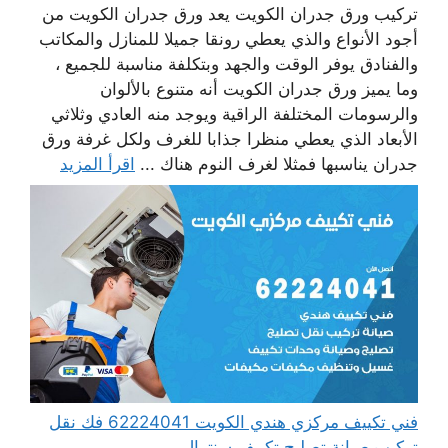
تركيب ورق جدران الكويت يعد ورق جدران الكويت من
أجود الأنواع والذي يعطي رونقا جميلا للمنازل والمكاتب
والفنادق يوفر الوقت والجهد وبتكلفة مناسبة للجميع ،
وما يميز ورق جدران الكويت أنه متنوع بالألوان
والرسومات المختلفة الراقية ويوجد منه العادي وثلاثي
الأبعاد الذي يعطي منظرا جذابا للغرف ولكل غرفة ورق
جدران يناسبها فمثلا لغرف النوم هناك ...
اقرأ المزيد
فني تكييف مركزي هندي الكويت 62224041 فك نقل
تركيب صيانة تصليح تكييف سنترال