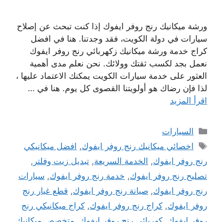
ورشة ميكانيك رنج روفر ايفوك إذا كنت تبحث عن إصلاح
سيارات في دولة الكويت، فقد وجدتنا. هنا في افضل
كراج خدمة ورشة ميكانيك زكهربائي رنج روفر ايفوك
نعمل بجد لكسب ثقتك وولائك. نحن نعلم مدى أهمية
العثور على خدمة سيارات الكويت يمكنك الاعتماد عليها ،
لذا فإن رضاك ​​هو أولويتنا القصوى كل يوم. هنا في …
اقرأ المزيد
التصنيفات
السيارات
الوسوم
اخصائي ميكانيك رنج روفر ايفوك
,
افضل ميكانيكي
رنج روفر ايفوك
,
الخدمة السريعة
,
تبديل زيت وفلتر
,
تصليح رنج روفر ايفوك
,
خدمة رنج روفر ايفوك
,
سيارات
رنج روفر ايفوك
,
صيانة رنج روفر ايفوك
,
قطع غيار رنج
روفر ايفوك
,
كراج رنج روفر ايفوك
,
كراج ميكانيكي رنج
روفر ايفوك
,
كهربائي رنج روفر ايفوك
,
متخصص ميكانيك