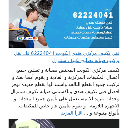
فني تكييف مركزي هندي الكويت 62224041 فك نقل
تركيب صيانة تصليح تكييف سنترال
تكييف مركزي الكويت المختص بصيانة و تصليح جميع
أعطال المكيفات المركزية و العادية و يقوم أيضا بفك و
تركيب جميع القطع التالفة واستبدالها بقطع جديدة نوفر
افضل فني تكييف هندي وباكستاني صيانة تكييف سنترال
وحدات تبريد للابنية، نعمل على تأمين جميع المعدات و
الاجهزة اللازمة ، و نقوم بتأمين غاز خاص للمكيفات
بأنواع متنوعة و ...
اقرأ المزيد