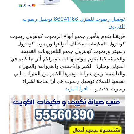
توصيل ريموت للمنزل 66041166 توصيل ريموت
تلفزيون
فريقنا يقوم بتأمين جميع أنواع الريموت كونترول ريموت
كونترول للمكيفات بمختلف أنواعها وريموت كونترول
رسيفر وريموت كونترول جميع التلفزيونات القديمة
والحديثة كما نقوم بتوصيلها لباب منزلكم أين ما كنتم في
الحولي ومبارك الكبير والأحمدي والفروانية والجهراء
والعاصمة. ومن ميزاتنا: وغيرها الكثير من الميزات التي
نقدمها للعملاء توصيل ريموت هل أن بحاجة لشراء
ريموت جديد و ...
اقرأ المزيد