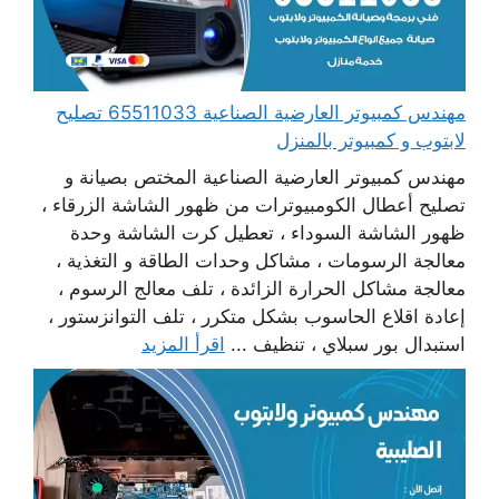
مهندس كمبيوتر العارضية الصناعية 65511033 تصليح
لابتوب و كمبيوتر بالمنزل
مهندس كمبيوتر العارضية الصناعية المختص بصيانة و
تصليح أعطال الكومبيوترات من ظهور الشاشة الزرقاء ،
ظهور الشاشة السوداء ، تعطيل كرت الشاشة وحدة
معالجة الرسومات ، مشاكل وحدات الطاقة و التغذية ،
معالجة مشاكل الحرارة الزائدة ، تلف معالج الرسوم ،
إعادة اقلاع الحاسوب بشكل متكرر ، تلف التوانزستور ،
استبدال بور سبلاي ، تنظيف ...
اقرأ المزيد