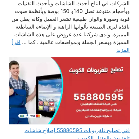
الشركات في انتاج أحدث الشاشات وبأحدث التقنيات
وبأحجام متنوعة تصل 140و 150 بوصة وبأنظمة صوت
قوية وصورة والوان طبيعية تشعر العميل وكانه يطل من
نافذة ليرى الطبيعة بألوانها الزاهية و الإضاءة الساطعة
المميزة. ولدى شركتنا عدة عروض على هذه الشاشات
المميزة وبسعر الجملة وبمواصفات عالمية ، كما ...
اقرأ
المزيد
فني تصليح تلفزيونات 55880595 إصلاح شاشات
تلفزيون بالمنزل الكويت