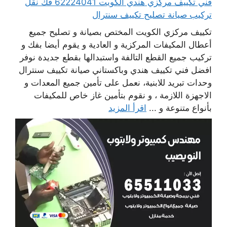
فني تكييف مركزي هندي الكويت 62224041 فك نقل
تركيب صيانة تصليح تكييف سنترال
تكييف مركزي الكويت المختص بصيانة و تصليح جميع
أعطال المكيفات المركزية و العادية و يقوم أيضا بفك و
تركيب جميع القطع التالفة واستبدالها بقطع جديدة نوفر
افضل فني تكييف هندي وباكستاني صيانة تكييف سنترال
وحدات تبريد للابنية، نعمل على تأمين جميع المعدات و
الاجهزة اللازمة ، و نقوم بتأمين غاز خاص للمكيفات
بأنواع متنوعة و ...
اقرأ المزيد