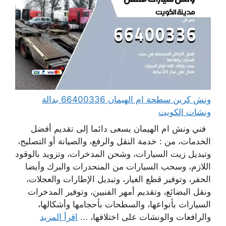
ونش كرين سطحة ام الهيمان 66400336 بدالة
ونشات الكويت
فني ونش ام الهيمان يسعى دائما إلى تقديم أفضل
الخدمات، من : خدمة النقل والرفع، والصيانة أو التصليح،
وتبديل زيت السيارات، وشحن المدخرات، وتزويد بالوقود
اللازم، وسحب السيارات من المنحدرات والبرك وأيضا
الحفر، وتوفير قطع الغيار، وتبديل الإطارات والعجلات،
ونقل البضائع، وتقديم أمهر الفنيين، وتوفير المدخرات
السيارات بأنواعها، والسطحات بأحجامها وأشكالها،
والرافعات والونشات على اختلافها، ...
اقرأ المزيد