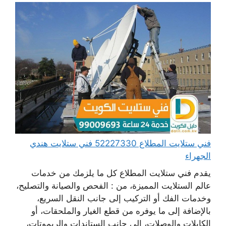
فني ستلايت المطلاع 52227330 فني ستلايت هندي
الجهراء
يقدم فني ستلايت المطلاع كل ما يلزمك من خدمات
عالم الستلايت المميزة، من : الفحص والصيانة والتصليح،
وخدمات الفك أو التركيب إلى جانب النقل السريع،
بالإضافة إلى ما يوفره من قطع الغيار والملحقات، أو
الكابلات والوصلات، إلى جانب الستاندات والريموتات،