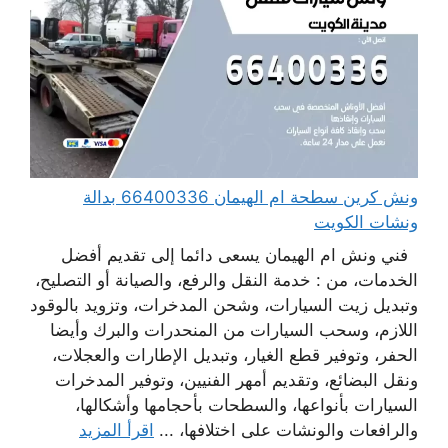
ونش كرين سطحة ام الهيمان 66400336 بدالة
ونشات الكويت
فني ونش ام الهيمان يسعى دائما إلى تقديم أفضل
الخدمات، من : خدمة النقل والرفع، والصيانة أو التصليح،
وتبديل زيت السيارات، وشحن المدخرات، وتزويد بالوقود
اللازم، وسحب السيارات من المنحدرات والبرك وأيضا
الحفر، وتوفير قطع الغيار، وتبديل الإطارات والعجلات،
ونقل البضائع، وتقديم أمهر الفنيين، وتوفير المدخرات
السيارات بأنواعها، والسطحات بأحجامها وأشكالها،
والرافعات والونشات على اختلافها، ...
اقرأ المزيد