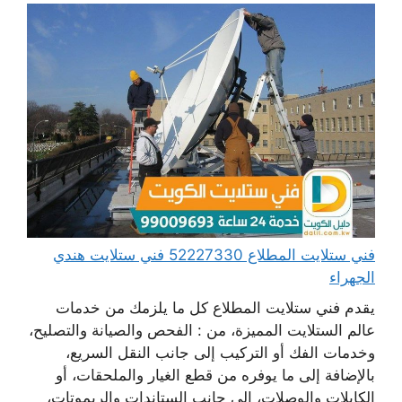
فني ستلايت المطلاع 52227330 فني ستلايت هندي
الجهراء
يقدم فني ستلايت المطلاع كل ما يلزمك من خدمات
عالم الستلايت المميزة، من : الفحص والصيانة والتصليح،
وخدمات الفك أو التركيب إلى جانب النقل السريع،
بالإضافة إلى ما يوفره من قطع الغيار والملحقات، أو
الكابلات والوصلات، إلى جانب الستاندات والريموتات،