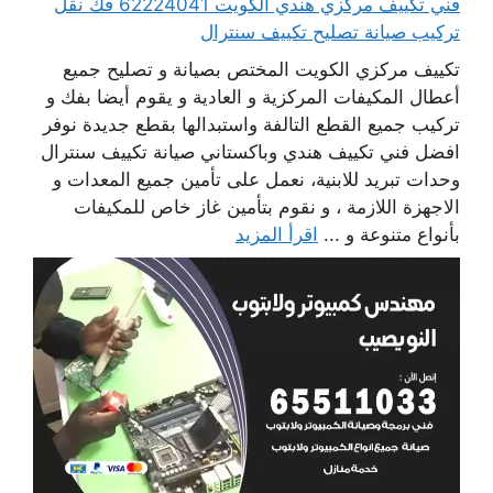
فني تكييف مركزي هندي الكويت 62224041 فك نقل
تركيب صيانة تصليح تكييف سنترال
تكييف مركزي الكويت المختص بصيانة و تصليح جميع
أعطال المكيفات المركزية و العادية و يقوم أيضا بفك و
تركيب جميع القطع التالفة واستبدالها بقطع جديدة نوفر
افضل فني تكييف هندي وباكستاني صيانة تكييف سنترال
وحدات تبريد للابنية، نعمل على تأمين جميع المعدات و
الاجهزة اللازمة ، و نقوم بتأمين غاز خاص للمكيفات
بأنواع متنوعة و ...
اقرأ المزيد