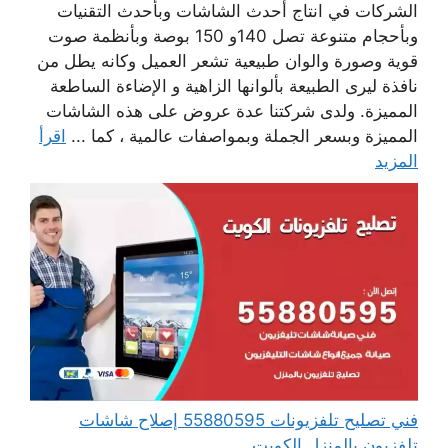
الشركات في انتاج أحدث الشاشات وبأحدث التقنيات
وبأحجام متنوعة تصل 140و 150 بوصة وبأنظمة صوت
قوية وصورة والوان طبيعية تشعر العميل وكانه يطل من
نافذة ليرى الطبيعة بألوانها الزاهية و الإضاءة الساطعة
المميزة. ولدى شركتنا عدة عروض على هذه الشاشات
المميزة وبسعر الجملة وبمواصفات عالمية ، كما ...
اقرأ
المزيد
فني تصليح تلفزيونات 55880595 إصلاح شاشات
تلفزيون بالمنزل الكويت