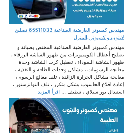
مهندس كمبيوتر العارضية الصناعية 65511033 تصليح
لابتوب و كمبيوتر بالمنزل
مهندس كمبيوتر العارضية الصناعية المختص بصيانة و
تصليح أعطال الكومبيوترات من ظهور الشاشة الزرقاء ،
ظهور الشاشة السوداء ، تعطيل كرت الشاشة وحدة
معالجة الرسومات ، مشاكل وحدات الطاقة و التغذية ،
معالجة مشاكل الحرارة الزائدة ، تلف معالج الرسوم ،
إعادة اقلاع الحاسوب بشكل متكرر ، تلف التوانزستور ،
استبدال بور سبلاي ، تنظيف ...
اقرأ المزيد