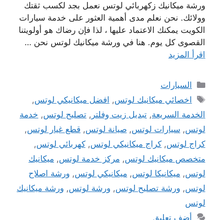
ورشة ميكانيك زكهربائي لوتس نعمل بجد لكسب ثقتك
وولائك. نحن نعلم مدى أهمية العثور على خدمة سيارات
الكويت يمكنك الاعتماد عليها ، لذا فإن رضاك ​​هو أولويتنا
القصوى كل يوم. هنا في ورشة ميكانيك لوتس نحن …
اقرأ المزيد
التصنيفات
السيارات
الوسوم
اخصائي ميكانيك لوتس
,
افضل ميكانيكي لوتس
,
الخدمة السريعة
,
تبديل زيت وفلتر
,
تصليح لوتس
,
خدمة
لوتس
,
سيارات لوتس
,
صيانة لوتس
,
قطع غيار لوتس
,
كراج لوتس
,
كراج ميكانيكي لوتس
,
كهربائي لوتس
,
متخصص ميكانيك لوتس
,
مركز خدمة لوتس
,
ميكانيك
لوتس
,
ميكانيكا لوتس
,
ميكانيكي لوتس
,
ورشة اصلاح
لوتس
,
ورشة تصليح لوتس
,
ورشة لوتس
,
ورشة ميكانيك
لوتس
أضف تعليق