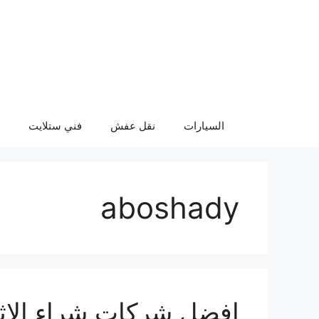
نتقل
لى
لمحتوى
السيارات
نقل عفش
فني ستلايت
aboshady
افضل شركات شراء الاث