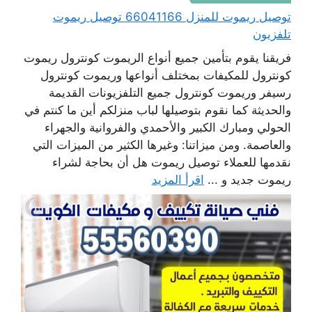
توصيل ريموت للمنزل 66041166 توصيل ريموت
تلفزيون
فريقنا يقوم بتأمين جميع أنواع الريموت كونترول ريموت
كونترول للمكيفات بمختلف أنواعها وريموت كونترول
رسيفر وريموت كونترول جميع التلفزيونات القديمة
والحديثة كما نقوم بتوصيلها لباب منزلكم أين ما كنتم في
الحولي ومبارك الكبير والأحمدي والفروانية والجهراء
والعاصمة. ومن ميزاتنا: وغيرها الكثير من الميزات التي
نقدمها للعملاء توصيل ريموت هل أن بحاجة لشراء
ريموت جديد و ...
اقرأ المزيد