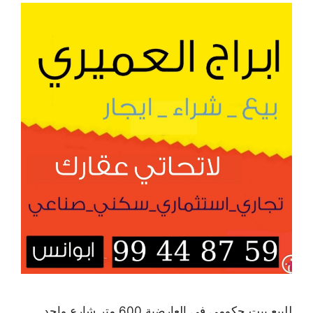
للبيع بيت حكومي في العارضية 600 متر شارع واحد