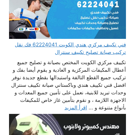
فني تكييف مركزي هندي الكويت 62224041 فك نقل
تركيب صيانة تصليح تكييف سنترال
تكييف مركزي الكويت المختص بصيانة و تصليح جميع
أعطال المكيفات المركزية و العادية و يقوم أيضا بفك و
تركيب جميع القطع التالفة واستبدالها بقطع جديدة نوفر
افضل فني تكييف هندي وباكستاني صيانة تكييف سنترال
وحدات تبريد للابنية، نعمل على تأمين جميع المعدات و
الاجهزة اللازمة ، و نقوم بتأمين غاز خاص للمكيفات
بأنواع متنوعة و ...
اقرأ المزيد