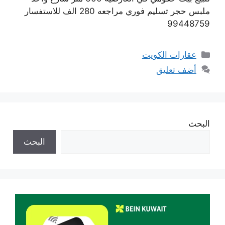
ملبس حجر تسليم فوري مراجعه 280 الف للاستفسار
99448759
التصنيفات
عقارات الكويت
أضف تعليق
البحث
البحث