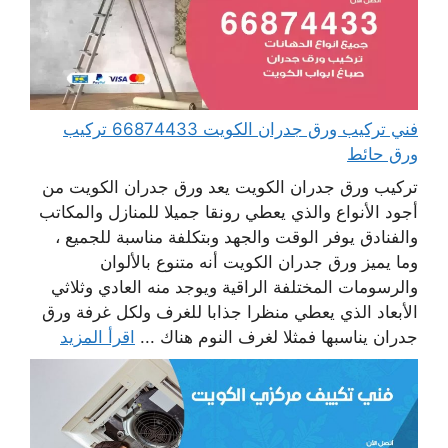
فني تركيب ورق جدران الكويت 66874433 تركيب
ورق حائط
تركيب ورق جدران الكويت يعد ورق جدران الكويت من
أجود الأنواع والذي يعطي رونقا جميلا للمنازل والمكاتب
والفنادق يوفر الوقت والجهد وبتكلفة مناسبة للجميع ،
وما يميز ورق جدران الكويت أنه متنوع بالألوان
والرسومات المختلفة الراقية ويوجد منه العادي وثلاثي
الأبعاد الذي يعطي منظرا جذابا للغرف ولكل غرفة ورق
جدران يناسبها فمثلا لغرف النوم هناك ...
اقرأ المزيد