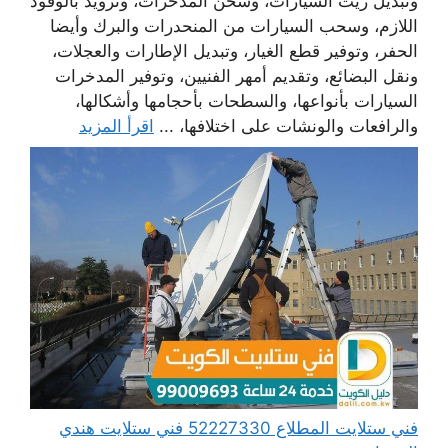
وتبديل زيت السيارات، وشحن المدخرات، وتزويد بالوقود
اللازم، وسحب السيارات من المنحدرات والبرك وأيضا
الحفر، وتوفير قطع الغيار، وتبديل الإطارات والعجلات،
ونقل البضائع، وتقديم أمهر الفنيين، وتوفير المدخرات
السيارات بأنواعها، والسطحات بأحجامها وأشكالها،
والرافعات والونشات على اختلافها، ...
اقرأ المزيد
فني ستلايت المطلاع 52227330 فني ستلايت هندي