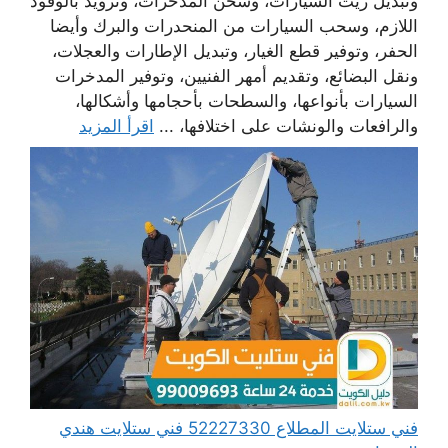
وتبديل زيت السيارات، وشحن المدخرات، وتزويد بالوقود
اللازم، وسحب السيارات من المنحدرات والبرك وأيضا
الحفر، وتوفير قطع الغيار، وتبديل الإطارات والعجلات،
ونقل البضائع، وتقديم أمهر الفنيين، وتوفير المدخرات
السيارات بأنواعها، والسطحات بأحجامها وأشكالها،
والرافعات والونشات على اختلافها، ...
اقرأ المزيد
فني ستلايت المطلاع 52227330 فني ستلايت هندي