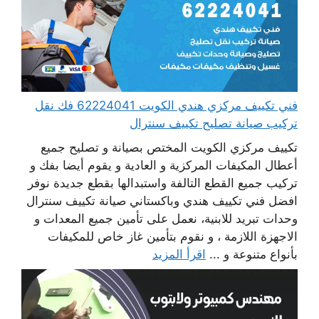
فني تكييف مركزي هندي الكويت 62224041 فك نقل
تركيب صيانة تصليح تكييف سنترال
تكييف مركزي الكويت المختص بصيانة و تصليح جميع
أعطال المكيفات المركزية و العادية و يقوم أيضا بفك و
تركيب جميع القطع التالفة واستبدالها بقطع جديدة نوفر
افضل فني تكييف هندي وباكستاني صيانة تكييف سنترال
وحدات تبريد للابنية، نعمل على تأمين جميع المعدات و
الاجهزة اللازمة ، و نقوم بتأمين غاز خاص للمكيفات
بأنواع متنوعة و ...
اقرأ المزيد