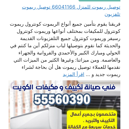
توصيل ريموت للمنزل 66041166 توصيل ريموت
تلفزيون
فريقنا يقوم بتأمين جميع أنواع الريموت كونترول ريموت
كونترول للمكيفات بمختلف أنواعها وريموت كونترول
رسيفر وريموت كونترول جميع التلفزيونات القديمة
والحديثة كما نقوم بتوصيلها لباب منزلكم أين ما كنتم في
الحولي ومبارك الكبير والأحمدي والفروانية والجهراء
والعاصمة. ومن ميزاتنا: وغيرها الكثير من الميزات التي
نقدمها للعملاء توصيل ريموت هل أن بحاجة لشراء
ريموت جديد و ...
اقرأ المزيد