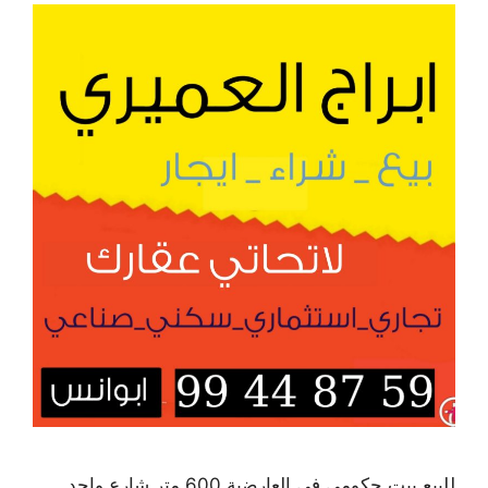
للبيع بيت حكومي في العارضية 600 متر شارع واحد