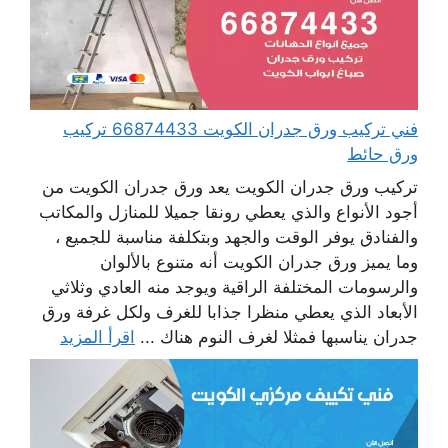
فني تركيب ورق جدران الكويت 66874433 تركيب
ورق حائط
تركيب ورق جدران الكويت يعد ورق جدران الكويت من
أجود الأنواع والذي يعطي رونقا جميلا للمنازل والمكاتب
والفنادق يوفر الوقت والجهد وبتكلفة مناسبة للجميع ،
وما يميز ورق جدران الكويت أنه متنوع بالألوان
والرسومات المختلفة الراقية ويوجد منه العادي وثلاثي
الأبعاد الذي يعطي منظرا جذابا للغرف ولكل غرفة ورق
جدران يناسبها فمثلا لغرف النوم هناك ...
اقرأ المزيد