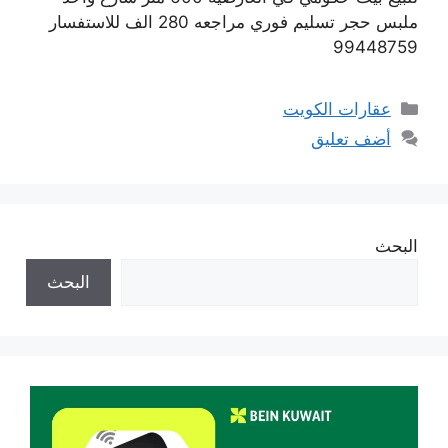
ملبس حجر تسليم فوري مراجعه 280 الف للاستفسار
99448759
التصنيفات
عقارات الكويت
أضف تعليق
البحث
البحث