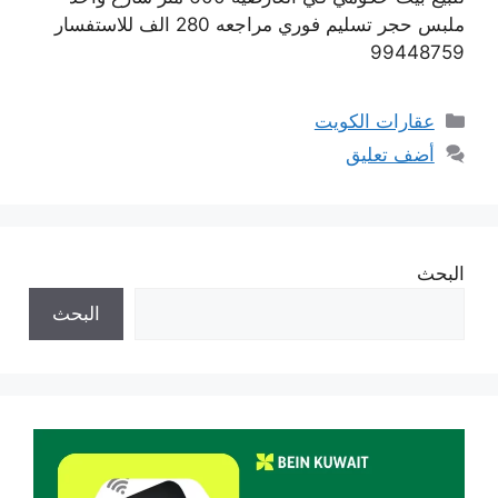
ملبس حجر تسليم فوري مراجعه 280 الف للاستفسار
99448759
التصنيفات
عقارات الكويت
أضف تعليق
البحث
البحث