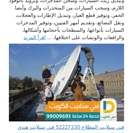
وتبديل زيت السيارات، وشحن المدخرات، وتزويد بالوقود
اللازم، وسحب السيارات من المنحدرات والبرك وأيضا
الحفر، وتوفير قطع الغيار، وتبديل الإطارات والعجلات،
ونقل البضائع، وتقديم أمهر الفنيين، وتوفير المدخرات
السيارات بأنواعها، والسطحات بأحجامها وأشكالها،
والرافعات والونشات على اختلافها، ...
اقرأ المزيد
فني ستلايت المطلاع 52227330 فني ستلايت هندي