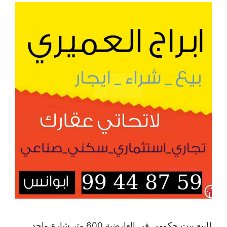
للبيع بيت حكومي في العارضية 600 متر شارع واحد