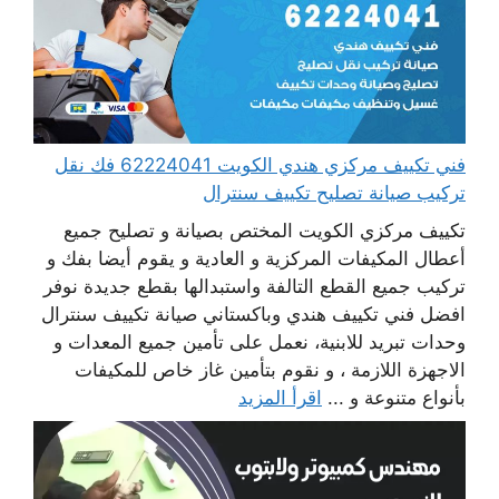
فني تكييف مركزي هندي الكويت 62224041 فك نقل
تركيب صيانة تصليح تكييف سنترال
تكييف مركزي الكويت المختص بصيانة و تصليح جميع
أعطال المكيفات المركزية و العادية و يقوم أيضا بفك و
تركيب جميع القطع التالفة واستبدالها بقطع جديدة نوفر
افضل فني تكييف هندي وباكستاني صيانة تكييف سنترال
وحدات تبريد للابنية، نعمل على تأمين جميع المعدات و
الاجهزة اللازمة ، و نقوم بتأمين غاز خاص للمكيفات
بأنواع متنوعة و ...
اقرأ المزيد