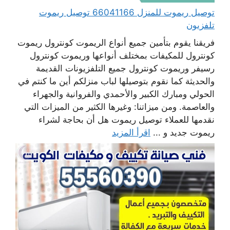
توصيل ريموت للمنزل 66041166 توصيل ريموت
تلفزيون
فريقنا يقوم بتأمين جميع أنواع الريموت كونترول ريموت
كونترول للمكيفات بمختلف أنواعها وريموت كونترول
رسيفر وريموت كونترول جميع التلفزيونات القديمة
والحديثة كما نقوم بتوصيلها لباب منزلكم أين ما كنتم في
الحولي ومبارك الكبير والأحمدي والفروانية والجهراء
والعاصمة. ومن ميزاتنا: وغيرها الكثير من الميزات التي
نقدمها للعملاء توصيل ريموت هل أن بحاجة لشراء
ريموت جديد و ...
اقرأ المزيد