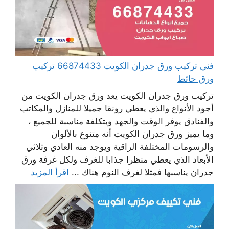
فني تركيب ورق جدران الكويت 66874433 تركيب
ورق حائط
تركيب ورق جدران الكويت يعد ورق جدران الكويت من
أجود الأنواع والذي يعطي رونقا جميلا للمنازل والمكاتب
والفنادق يوفر الوقت والجهد وبتكلفة مناسبة للجميع ،
وما يميز ورق جدران الكويت أنه متنوع بالألوان
والرسومات المختلفة الراقية ويوجد منه العادي وثلاثي
الأبعاد الذي يعطي منظرا جذابا للغرف ولكل غرفة ورق
جدران يناسبها فمثلا لغرف النوم هناك ...
اقرأ المزيد