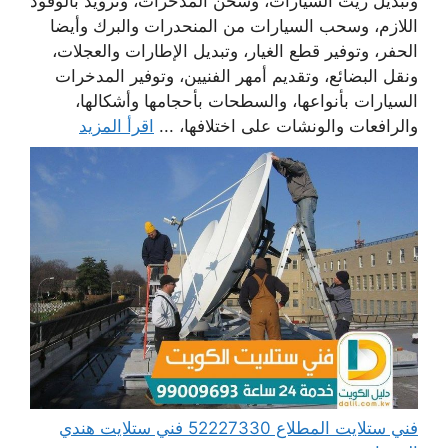
وتبديل زيت السيارات، وشحن المدخرات، وتزويد بالوقود
اللازم، وسحب السيارات من المنحدرات والبرك وأيضا
الحفر، وتوفير قطع الغيار، وتبديل الإطارات والعجلات،
ونقل البضائع، وتقديم أمهر الفنيين، وتوفير المدخرات
السيارات بأنواعها، والسطحات بأحجامها وأشكالها،
والرافعات والونشات على اختلافها، ...
اقرأ المزيد
فني ستلايت المطلاع 52227330 فني ستلايت هندي