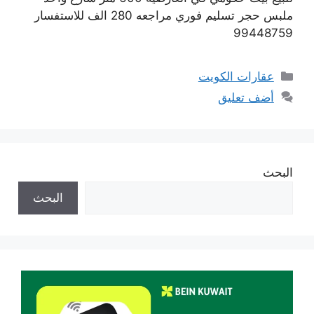
ملبس حجر تسليم فوري مراجعه 280 الف للاستفسار
99448759
التصنيفات
عقارات الكويت
أضف تعليق
البحث
البحث