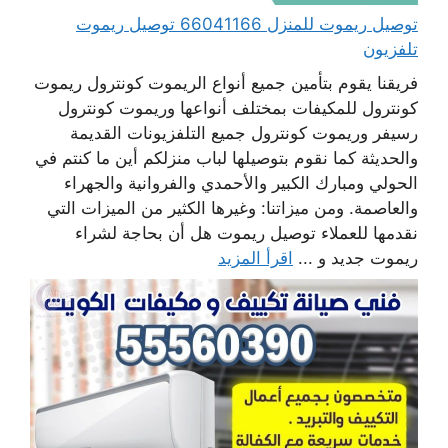
توصيل ريموت للمنزل 66041166 توصيل ريموت
تلفزيون
فريقنا يقوم بتأمين جميع أنواع الريموت كونترول ريموت
كونترول للمكيفات بمختلف أنواعها وريموت كونترول
رسيفر وريموت كونترول جميع التلفزيونات القديمة
والحديثة كما نقوم بتوصيلها لباب منزلكم أين ما كنتم في
الحولي ومبارك الكبير والأحمدي والفروانية والجهراء
والعاصمة. ومن ميزاتنا: وغيرها الكثير من الميزات التي
نقدمها للعملاء توصيل ريموت هل أن بحاجة لشراء
ريموت جديد و ...
اقرأ المزيد