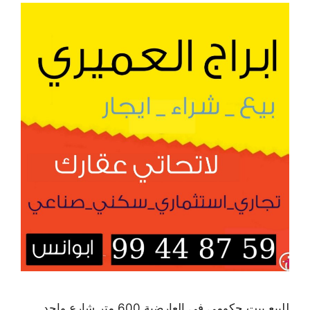
للبيع بيت حكومي في العارضية 600 متر شارع واحد