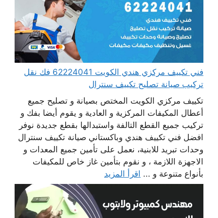
فني تكييف مركزي هندي الكويت 62224041 فك نقل
تركيب صيانة تصليح تكييف سنترال
تكييف مركزي الكويت المختص بصيانة و تصليح جميع
أعطال المكيفات المركزية و العادية و يقوم أيضا بفك و
تركيب جميع القطع التالفة واستبدالها بقطع جديدة نوفر
افضل فني تكييف هندي وباكستاني صيانة تكييف سنترال
وحدات تبريد للابنية، نعمل على تأمين جميع المعدات و
الاجهزة اللازمة ، و نقوم بتأمين غاز خاص للمكيفات
بأنواع متنوعة و ...
اقرأ المزيد