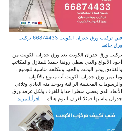
فني تركيب ورق جدران الكويت 66874433 تركيب
ورق حائط
تركيب ورق جدران الكويت يعد ورق جدران الكويت من
أجود الأنواع والذي يعطي رونقا جميلا للمنازل والمكاتب
والفنادق يوفر الوقت والجهد وبتكلفة مناسبة للجميع ،
وما يميز ورق جدران الكويت أنه متنوع بالألوان
والرسومات المختلفة الراقية ويوجد منه العادي وثلاثي
الأبعاد الذي يعطي منظرا جذابا للغرف ولكل غرفة ورق
جدران يناسبها فمثلا لغرف النوم هناك ...
اقرأ المزيد